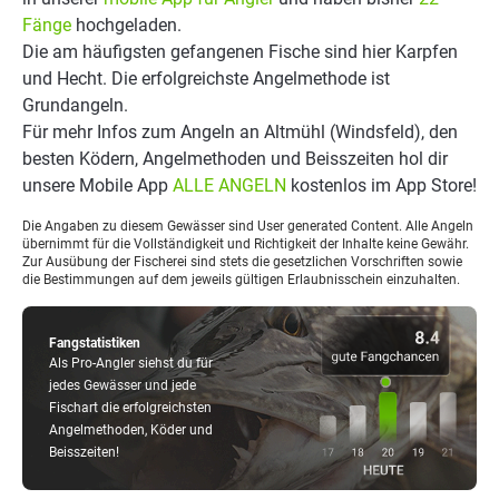
Fänge
hochgeladen.
Die am häufigsten gefangenen Fische sind hier Karpfen
und Hecht. Die erfolgreichste Angelmethode ist
Grundangeln.
Für mehr Infos zum Angeln an Altmühl (Windsfeld), den
besten Ködern, Angelmethoden und Beisszeiten hol dir
unsere Mobile App
ALLE ANGELN
kostenlos im App Store!
Die Angaben zu diesem Gewässer sind User generated Content. Alle Angeln
übernimmt für die Vollständigkeit und Richtigkeit der Inhalte keine Gewähr.
Zur Ausübung der Fischerei sind stets die gesetzlichen Vorschriften sowie
die Bestimmungen auf dem jeweils gültigen Erlaubnisschein einzuhalten.
Fangstatistiken
Als Pro-Angler siehst du für
jedes Gewässer und jede
Fischart die erfolgreichsten
Angelmethoden, Köder und
Beisszeiten!