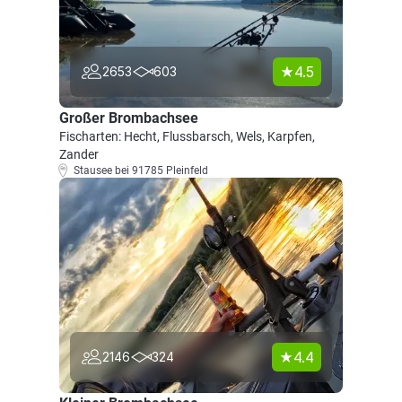
4.5
2653
603
Großer Brombachsee
Fischarten: Hecht, Flussbarsch, Wels, Karpfen,
Zander
Stausee bei 91785 Pleinfeld
4.4
2146
324