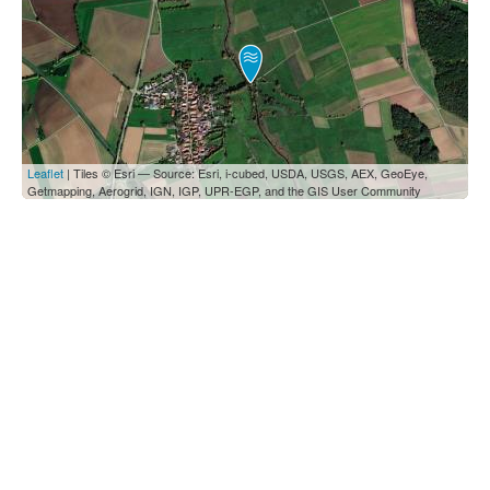
Leaflet
| Tiles © Esri — Source: Esri, i-cubed, USDA, USGS, AEX, GeoEye,
Getmapping, Aerogrid, IGN, IGP, UPR-EGP, and the GIS User Community