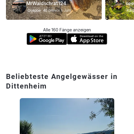
MrWaldschrat124
see
Quappe
40 cm
vor 1 Jahr
Kar
Alle 160 Fänge anzeigen
Beliebteste Angelgewässer in
Dittenheim