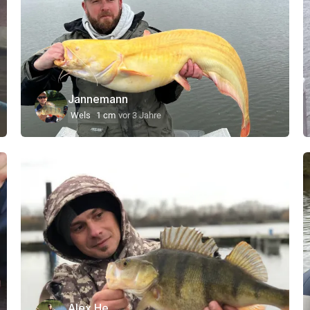
Jannemann
Wels
1 cm
vor 3 Jahre
Alex He