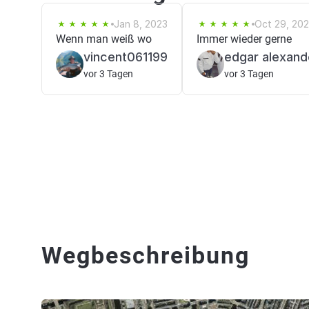
Jan 8, 2023
Oct 29, 20
Wenn man weiß wo
Immer wieder gerne
vincent061199
edgar alexand
vor 3 Tagen
vor 3 Tagen
Wegbeschreibung