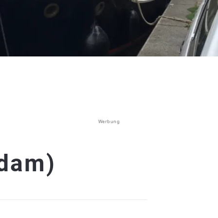
Werbung
rdam)