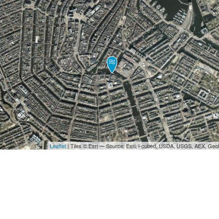
Leaflet
| Tiles © Esri — Source: Esri, i-cubed, USDA, USGS, AEX, Ge