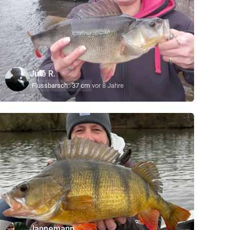
Jule R.
Flussbarsch
37 cm
vor 8 Jahre
Jannemann