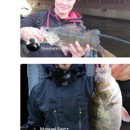
Jule R.
Flussbarsch
39 cm
vor 8 Jahre
Manuel Seitz