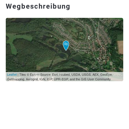
Wegbeschreibung
Leaflet
| Tiles © Esri — Source: Esri, i-cubed, USDA, USGS, AEX, GeoEye,
Getmapping, Aerogrid, IGN, IGP, UPR-EGP, and the GIS User Community