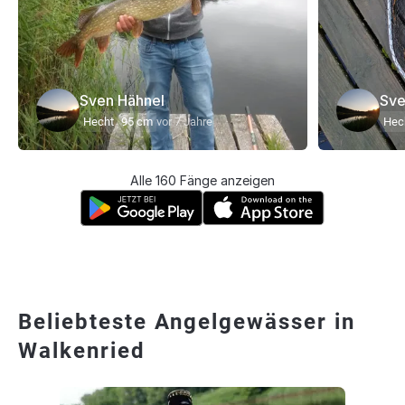
Sven Hähnel
Sve
Hecht
95 cm
vor 7 Jahre
Hec
Alle 160 Fänge anzeigen
Beliebteste Angelgewässer in
Walkenried