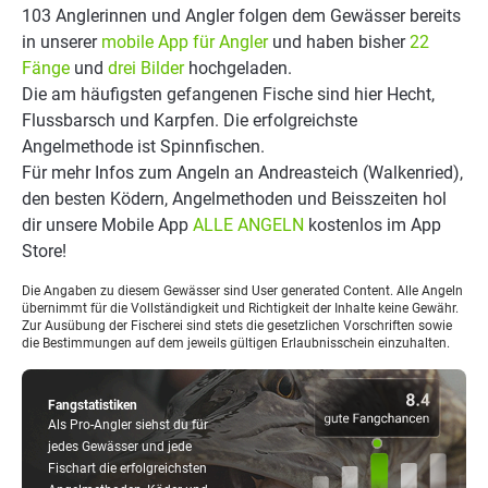
103 Anglerinnen und Angler folgen dem Gewässer bereits
in unserer
mobile App für Angler
und haben bisher
22
Fänge
und
drei Bilder
hochgeladen.
Die am häufigsten gefangenen Fische sind hier Hecht,
Flussbarsch und Karpfen. Die erfolgreichste
Angelmethode ist Spinnfischen.
Für mehr Infos zum Angeln an Andreasteich (Walkenried),
den besten Ködern, Angelmethoden und Beisszeiten hol
dir unsere Mobile App
ALLE ANGELN
kostenlos im App
Store!
Die Angaben zu diesem Gewässer sind User generated Content. Alle Angeln
übernimmt für die Vollständigkeit und Richtigkeit der Inhalte keine Gewähr.
Zur Ausübung der Fischerei sind stets die gesetzlichen Vorschriften sowie
die Bestimmungen auf dem jeweils gültigen Erlaubnisschein einzuhalten.
Fangstatistiken
Als Pro-Angler siehst du für
jedes Gewässer und jede
Fischart die erfolgreichsten