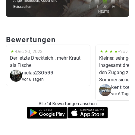
Angelmethoden, Köder und
Beisszeiten!
Bewertungen
Dec 20, 2023
Nov 3, 
Der letzte Dreckteich.. mehr Kraut
Kleiner, sehr gep
als Fische.
Insgesamt drei S
niclas230599
den Zugang zum
vor 6 Tagen
Sommer sicher seh
kent touc
vor 6 Tagen
Alle 14 Bewertungen ansehen