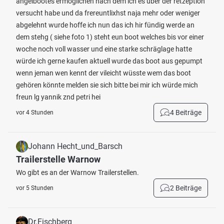
angelbootes ermöglichen nach dem ich es über der retzeption
versucht habe und da frereuntlixhst naja mehr oder weniger
abgelehnt wurde hoffe ich nun das ich hir fündig werde an
dem stehg ( siehe foto 1) steht eun boot welches bis vor einer
woche noch voll wasser und eine starke schräglage hatte
würde ich gerne kaufen aktuell wurde das boot aus gepumpt
wenn jeman wen kennt der vileicht wüsste wem das boot
gehören könnte melden sie sich bitte bei mir ich würde mich
freun lg yannik znd petri hei
4 Beiträge
vor 4 Stunden
Johann Hecht_und_Barsch
Trailerstelle Warnow
Wo gibt es an der Warnow Trailerstellen.
2 Beiträge
vor 5 Stunden
Dr.Fischberg