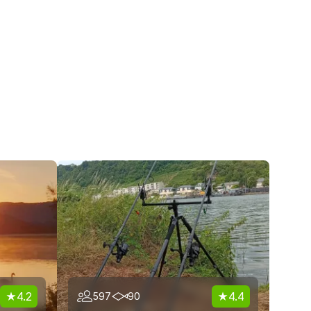
4.2
4.4
597
90