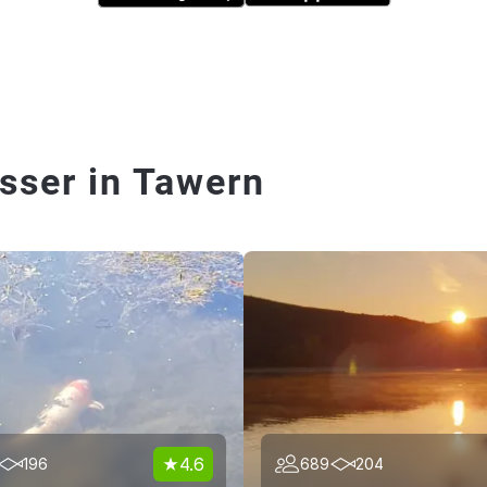
sser in Tawern
4.6
196
689
204