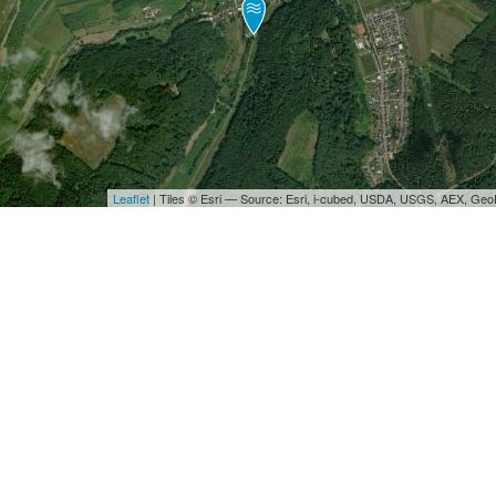
Leaflet
| Tiles © Esri — Source: Esri, i-cubed, USDA, USGS, AEX, Ge