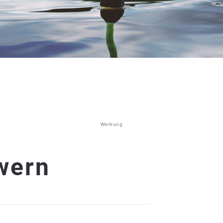
Werbung
wern