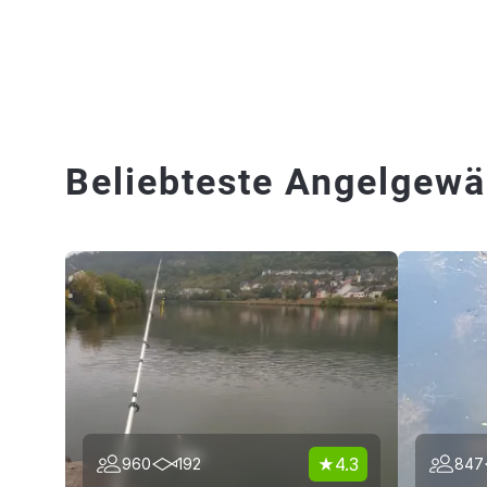
Beliebteste Angelgewä
4.3
960
192
847