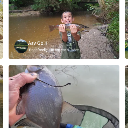
Asv Golli
Bachforelle
38 cm
vor 5 Jahre