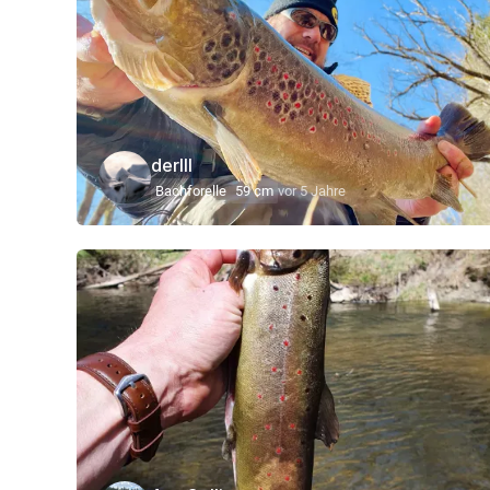
derIII
Bachforelle
59 cm
vor 5 Jahre