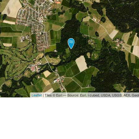
Leaflet
| Tiles © Esri — Source: Esri, i-cubed, USDA, USGS, AEX, Ge