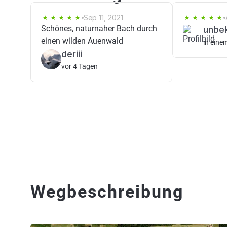
Sep 11, 2021
Schönes, naturnaher Bach durch
unbe
einen wilden Auenwald
in eine
deriii
vor 4 Tagen
Wegbeschreibung