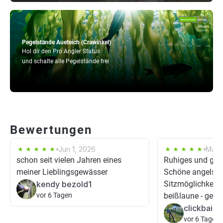
Pegelstände Aueteich (Crawinkel)
Hol dir den Pro Angler Status
und schalte alle Pegelstände frei
Bewertungen
Jun 1, 2026
May 
schon seit vielen Jahren eines
Ruhiges und gep
meiner Lieblingsgewässer
Schöne angelstel
kendy bezold1
Sitzmöglichkeite
vor 6 Tagen
beißlaune - gelu
clickbait8
vor 6 Tagen