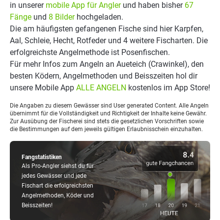
in unserer
mobile App für Angler
und haben bisher
67
Fänge
und
8 Bilder
hochgeladen.
Die am häufigsten gefangenen Fische sind hier Karpfen,
Aal, Schleie, Hecht, Rotfeder und 4 weitere Fischarten. Die
erfolgreichste Angelmethode ist Posenfischen.
Für mehr Infos zum Angeln an Aueteich (Crawinkel), den
besten Ködern, Angelmethoden und Beisszeiten hol dir
unsere Mobile App
ALLE ANGELN
kostenlos im App Store!
Die Angaben zu diesem Gewässer sind User generated Content. Alle Angeln
übernimmt für die Vollständigkeit und Richtigkeit der Inhalte keine Gewähr.
Zur Ausübung der Fischerei sind stets die gesetzlichen Vorschriften sowie
die Bestimmungen auf dem jeweils gültigen Erlaubnisschein einzuhalten.
Fangstatistiken
Als Pro-Angler siehst du für
jedes Gewässer und jede
Fischart die erfolgreichsten
Angelmethoden, Köder und
Beisszeiten!