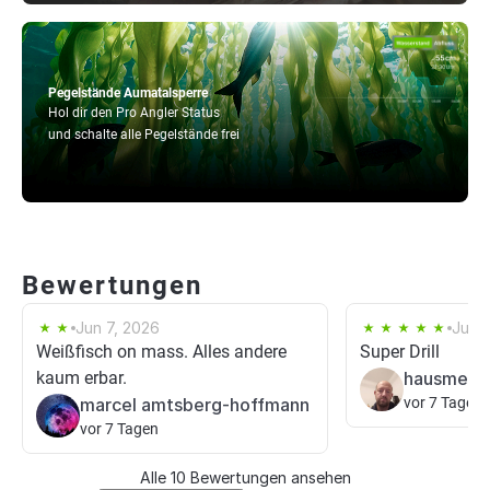
Pegelstände Aumatalsperre
Hol dir den Pro Angler Status
und schalte alle Pegelstände frei
Bewertungen
Jun 7, 2026
Jun 
Weißfisch on mass. Alles andere
Super Drill
kaum erbar.
hausmeist
marcel amtsberg-hoffmann
vor 7 Tagen
vor 7 Tagen
Alle 10 Bewertungen ansehen