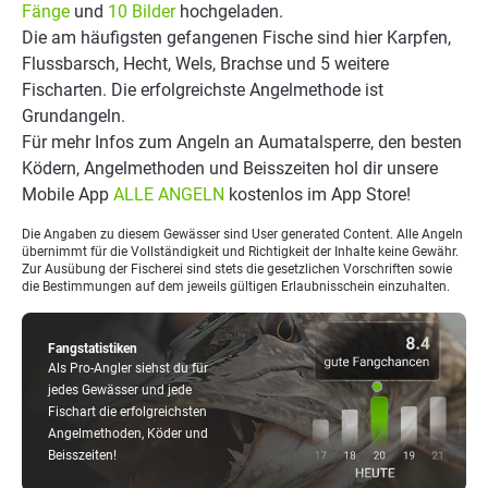
Fänge
und
10 Bilder
hochgeladen.
Die am häufigsten gefangenen Fische sind hier Karpfen,
Flussbarsch, Hecht, Wels, Brachse und 5 weitere
Fischarten. Die erfolgreichste Angelmethode ist
Grundangeln.
Für mehr Infos zum Angeln an Aumatalsperre, den besten
Ködern, Angelmethoden und Beisszeiten hol dir unsere
Mobile App
ALLE ANGELN
kostenlos im App Store!
Die Angaben zu diesem Gewässer sind User generated Content. Alle Angeln
übernimmt für die Vollständigkeit und Richtigkeit der Inhalte keine Gewähr.
Zur Ausübung der Fischerei sind stets die gesetzlichen Vorschriften sowie
die Bestimmungen auf dem jeweils gültigen Erlaubnisschein einzuhalten.
Fangstatistiken
Als Pro-Angler siehst du für
jedes Gewässer und jede
Fischart die erfolgreichsten
Angelmethoden, Köder und
Beisszeiten!