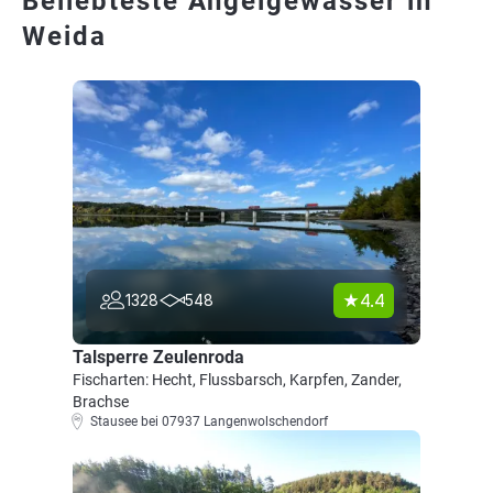
Beliebteste Angelgewässer in
Weida
4.4
1328
548
Talsperre Zeulenroda
Fischarten: Hecht, Flussbarsch, Karpfen, Zander,
Brachse
Stausee bei 07937 Langenwolschendorf