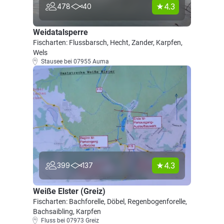
4.3
478
40
Weidatalsperre
Fischarten: Flussbarsch, Hecht, Zander, Karpfen,
Wels
Stausee bei 07955 Auma
4.3
399
137
Weiße Elster (Greiz)
Fischarten: Bachforelle, Döbel, Regenbogenforelle,
Bachsaibling, Karpfen
Fluss bei 07973 Greiz