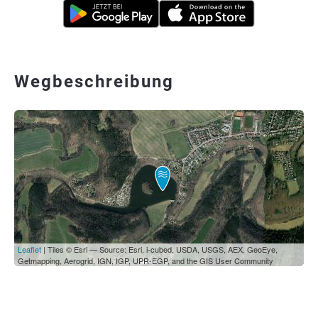
Wegbeschreibung
Leaflet
| Tiles © Esri — Source: Esri, i-cubed, USDA, USGS, AEX, GeoEye,
Getmapping, Aerogrid, IGN, IGP, UPR-EGP, and the GIS User Community