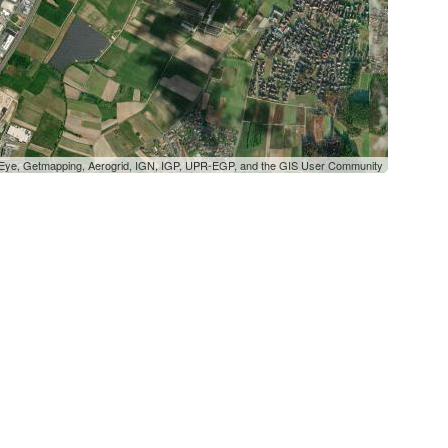
oEye, Getmapping, Aerogrid, IGN, IGP, UPR-EGP, and the GIS User Community