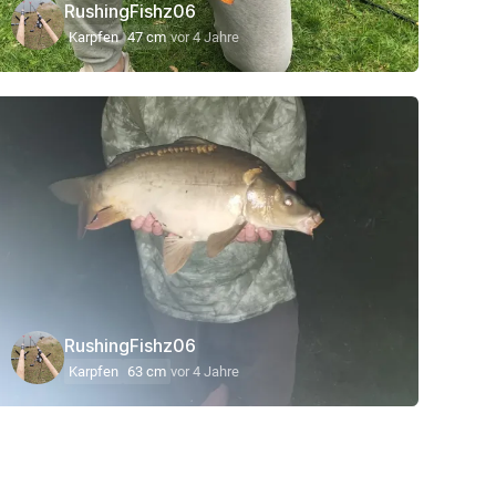
RushingFishz06
Karpfen
47 cm
vor 4 Jahre
RushingFishz06
Karpfen
63 cm
vor 4 Jahre