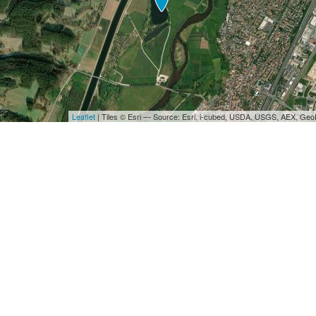
Leaflet
| Tiles © Esri — Source: Esri, i-cubed, USDA, USGS, AEX, Ge