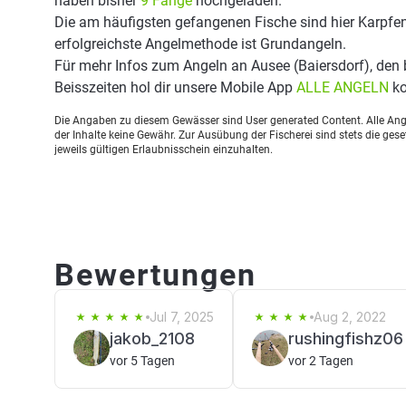
haben bisher
9 Fänge
hochgeladen.
Die am häufigsten gefangenen Fische sind hier Karpfen
erfolgreichste Angelmethode ist Grundangeln.
Für mehr Infos zum Angeln an Ausee (Baiersdorf), de
Beisszeiten hol dir unsere Mobile App
ALLE ANGELN
ko
Die Angaben zu diesem Gewässer sind User generated Content. Alle Ange
der Inhalte keine Gewähr. Zur Ausübung der Fischerei sind stets die ge
jeweils gültigen Erlaubnisschein einzuhalten.
Bewertungen
Jul 7, 2025
Aug 2, 2022
jakob_2108
rushingfishz06
vor 5 Tagen
vor 2 Tagen