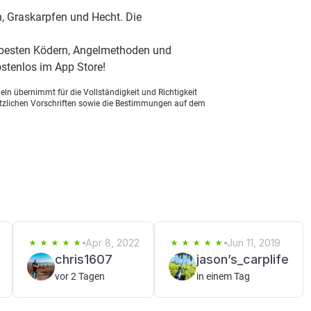
, Graskarpfen und Hecht. Die
n besten Ködern, Angelmethoden und
stenlos im App Store!
ln übernimmt für die Vollständigkeit und Richtigkeit
setzlichen Vorschriften sowie die Bestimmungen auf dem
Apr 8, 2022
Jun 11, 2019
chris1607
jason’s_carplife
vor 2 Tagen
in einem Tag