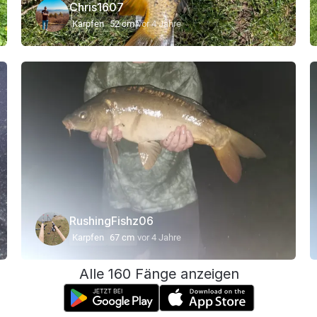
Chris1607
Karpfen
52 cm
vor 4 Jahre
RushingFishz06
Karpfen
67 cm
vor 4 Jahre
Alle 160 Fänge anzeigen