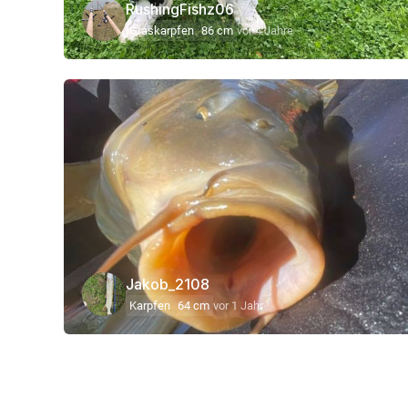
RushingFishz06
Graskarpfen
86 cm
vor 4 Jahre
Jakob_2108
Karpfen
64 cm
vor 1 Jahr