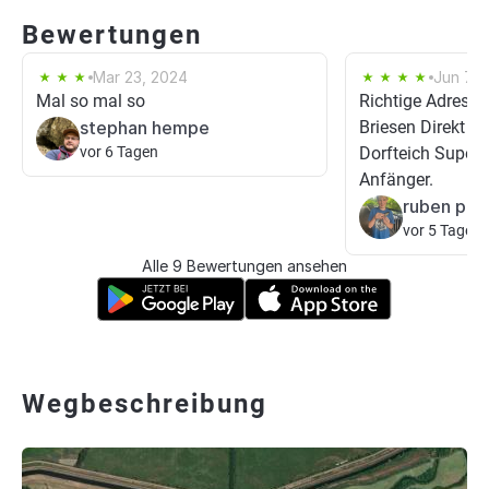
Bewertungen
Mar 23, 2024
Jun 7, 
Mal so mal so
Richtige Adresse
stephan hempe
Briesen Direkt vor
vor 6 Tagen
Dorfteich Super
Anfänger.
ruben pet
vor 5 Tagen
Alle 9 Bewertungen ansehen
Wegbeschreibung