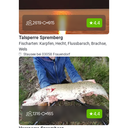
4.4
2619
915
Talsperre Spremberg
Fischarten: Karpfen, Hecht, Flussbarsch, Brachse,
Wels
Stausee bei 03058 Frauendorf
4.4
1316
165