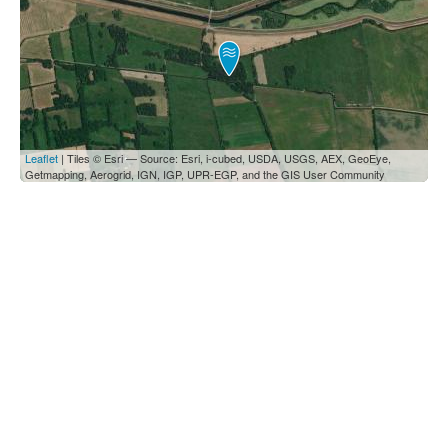
Leaflet
| Tiles © Esri — Source: Esri, i-cubed, USDA, USGS, AEX, GeoEye,
Getmapping, Aerogrid, IGN, IGP, UPR-EGP, and the GIS User Community