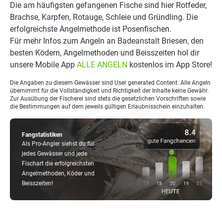
Die am häufigsten gefangenen Fische sind hier Rotfeder,
Brachse, Karpfen, Rotauge, Schleie und Gründling. Die
erfolgreichste Angelmethode ist Posenfischen.
Für mehr Infos zum Angeln an Badeanstalt Briesen, den
besten Ködern, Angelmethoden und Beisszeiten hol dir
unsere Mobile App
ALLE ANGELN
kostenlos im App Store!
Die Angaben zu diesem Gewässer sind User generated Content. Alle Angeln
übernimmt für die Vollständigkeit und Richtigkeit der Inhalte keine Gewähr.
Zur Ausübung der Fischerei sind stets die gesetzlichen Vorschriften sowie
die Bestimmungen auf dem jeweils gültigen Erlaubnisschein einzuhalten.
Fangstatistiken
Als Pro-Angler siehst du für
jedes Gewässer und jede
Fischart die erfolgreichsten
Angelmethoden, Köder und
Beisszeiten!