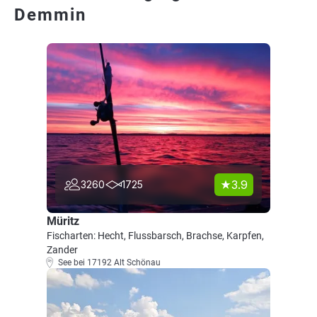
Demmin
3.9
3260
1725
Müritz
Fischarten: Hecht, Flussbarsch, Brachse, Karpfen,
Zander
See bei 17192 Alt Schönau