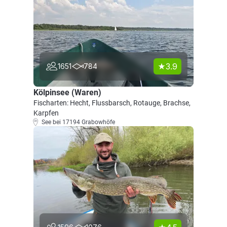
3.9
1651
784
Kölpinsee (Waren)
Fischarten: Hecht, Flussbarsch, Rotauge, Brachse,
Karpfen
See bei 17194 Grabowhöfe