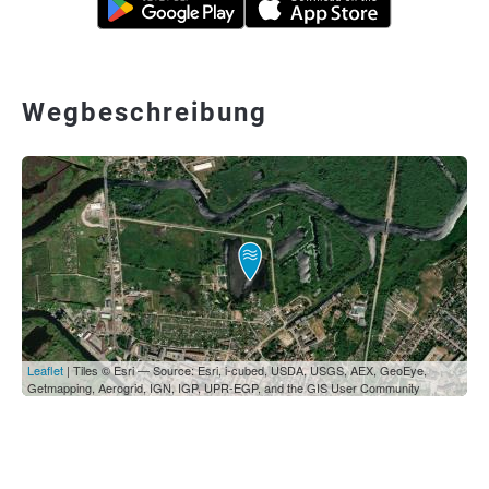
Wegbeschreibung
Leaflet
| Tiles © Esri — Source: Esri, i-cubed, USDA, USGS, AEX, GeoEye,
Getmapping, Aerogrid, IGN, IGP, UPR-EGP, and the GIS User Community