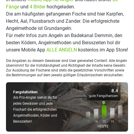
Fänge
und
4 Bilder
hochgeladen.
Die am häufigsten gefangenen Fische sind hier Karpfen,
Hecht, Aal, Flussbarsch und Zander. Die erfolgreichste
Angelmethode ist Grundangeln.
Für mehr Infos zum Angeln an Badekanal Demmin, den
besten Ködern, Angelmethoden und Beisszeiten hol dir
unsere Mobile App
ALLE ANGELN
kostenlos im App Store!
Die Angaben zu diesem Gewässer sind User generated Content. Alle Angeln
übernimmt für die Vollständigkeit und Richtigkeit der Inhalte keine Gewähr.
Zur Ausübung der Fischerei sind stets die gesetzlichen Vorschriften sowie
die Bestimmungen auf dem jeweils gültigen Erlaubnisschein einzuhalten.
Fangstatistiken
Als Pro-Angler siehst du für
jedes Gewässer und jede
Fischart die erfolgreichsten
Angelmethoden, Köder und
Beisszeiten!