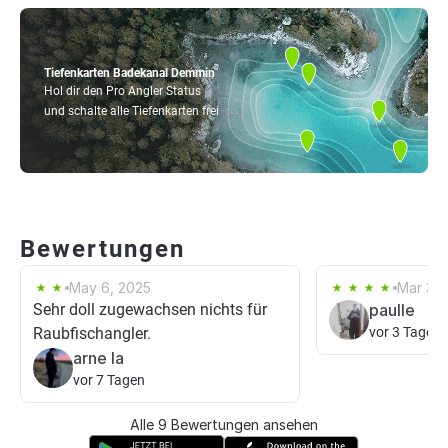
Tiefenkarten Badekanal Demmin
Hol dir den Pro Angler Status
und schalte alle Tiefenkarten frei
Bewertungen
May 6, 2025
Mar 3, 
Sehr doll zugewachsen nichts für
paulle
Raubfischangler.
vor 3 Tagen
arne la
vor 7 Tagen
Alle 9 Bewertungen ansehen