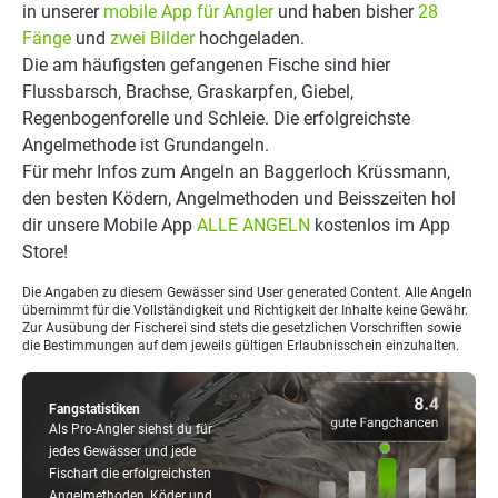
in unserer
mobile App für Angler
und haben bisher
28
Fänge
und
zwei Bilder
hochgeladen.
Die am häufigsten gefangenen Fische sind hier
Flussbarsch, Brachse, Graskarpfen, Giebel,
Regenbogenforelle und Schleie. Die erfolgreichste
Angelmethode ist Grundangeln.
Für mehr Infos zum Angeln an Baggerloch Krüssmann,
den besten Ködern, Angelmethoden und Beisszeiten hol
dir unsere Mobile App
ALLE ANGELN
kostenlos im App
Store!
Die Angaben zu diesem Gewässer sind User generated Content. Alle Angeln
übernimmt für die Vollständigkeit und Richtigkeit der Inhalte keine Gewähr.
Zur Ausübung der Fischerei sind stets die gesetzlichen Vorschriften sowie
die Bestimmungen auf dem jeweils gültigen Erlaubnisschein einzuhalten.
Fangstatistiken
Als Pro-Angler siehst du für
jedes Gewässer und jede
Fischart die erfolgreichsten
Angelmethoden, Köder und