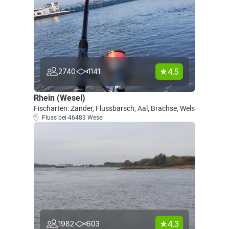
4.5
2740
1141
Rhein (Wesel)
Fischarten: Zander, Flussbarsch, Aal, Brachse, Wels
Fluss bei 46483 Wesel
4.3
1982
603