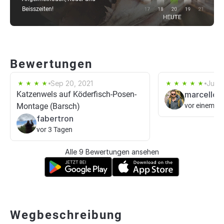
Beisszeiten!
Bewertungen
Sep 20, 2021
Jul 3
Katzenwels auf Köderfisch-Posen-
marcello3
Montage (Barsch)
vor einem T
fabertron
vor 3 Tagen
Alle 9 Bewertungen ansehen
Wegbeschreibung