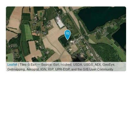
Leaflet
| Tiles © Esri — Source: Esri, i-cubed, USDA, USGS, AEX, GeoEye,
Getmapping, Aerogrid, IGN, IGP, UPR-EGP, and the GIS User Community