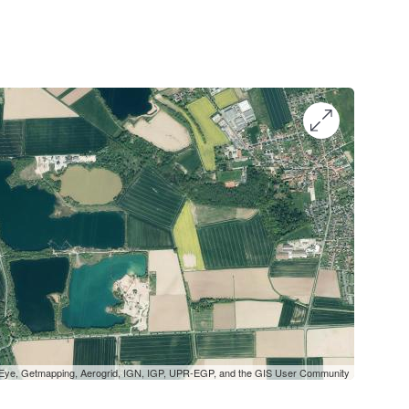
oEye, Getmapping, Aerogrid, IGN, IGP, UPR-EGP, and the GIS User Community