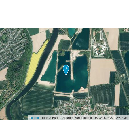
Leaflet
| Tiles © Esri — Source: Esri, i-cubed, USDA, USGS, AEX, Ge