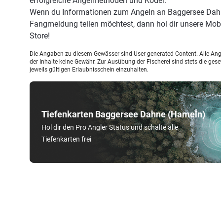
erfolgreiche Angelmethoden und Köder.
Wenn du Informationen zum Angeln an Baggersee Dahne
Fangmeldung teilen möchtest, dann hol dir unsere Mob
Store!
Die Angaben zu diesem Gewässer sind User generated Content. Alle Ange
der Inhalte keine Gewähr. Zur Ausübung der Fischerei sind stets die ge
jeweils gültigen Erlaubnisschein einzuhalten.
Tiefenkarten Baggersee Dahne (Hameln)
Hol dir den Pro Angler Status und schalte alle
Tiefenkarten frei