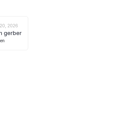
20, 2026
n gerber
gen