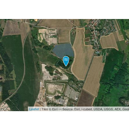
Leaflet
| Tiles © Esri — Source: Esri, i-cubed, USDA, USGS, AEX, Ge