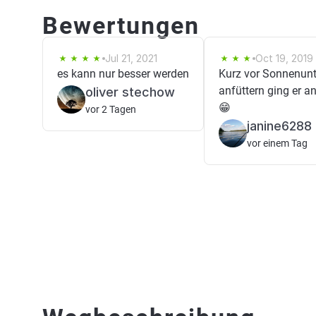
Bewertungen
Jul 21, 2021
Oct 19, 2019
es kann nur besser werden
Kurz vor Sonnenunt
anfüttern ging er 
oliver stechow
😁
vor 2 Tagen
janine6288
vor einem Tag