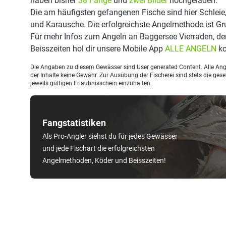
haben bisher
38 Fänge
und
zwei Bilder
hochgeladen.
Die am häufigsten gefangenen Fische sind hier Schleie,
und Karausche. Die erfolgreichste Angelmethode ist G
Für mehr Infos zum Angeln an Baggersee Vierraden, d
Beisszeiten hol dir unsere Mobile App
ALLE ANGELN
ko
Die Angaben zu diesem Gewässer sind User generated Content. Alle Ange
der Inhalte keine Gewähr. Zur Ausübung der Fischerei sind stets die ge
jeweils gültigen Erlaubnisschein einzuhalten.
Fangstatistiken
Als Pro-Angler siehst du für jedes Gewässer
und jede Fischart die erfolgreichsten
Angelmethoden, Köder und Beisszeiten!