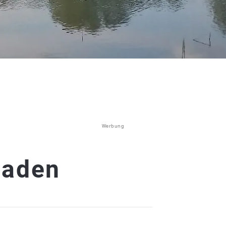
Werbung
raden