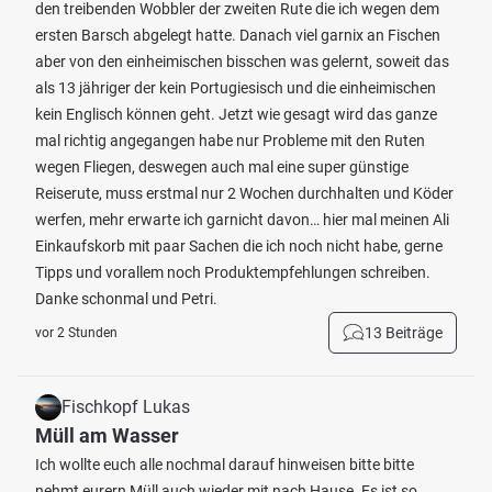
den treibenden Wobbler der zweiten Rute die ich wegen dem
ersten Barsch abgelegt hatte. Danach viel garnix an Fischen
aber von den einheimischen bisschen was gelernt, soweit das
als 13 jähriger der kein Portugiesisch und die einheimischen
kein Englisch können geht. Jetzt wie gesagt wird das ganze
mal richtig angegangen habe nur Probleme mit den Ruten
wegen Fliegen, deswegen auch mal eine super günstige
Reiserute, muss erstmal nur 2 Wochen durchhalten und Köder
werfen, mehr erwarte ich garnicht davon… hier mal meinen Ali
Einkaufskorb mit paar Sachen die ich noch nicht habe, gerne
Tipps und vorallem noch Produktempfehlungen schreiben.
Danke schonmal und Petri.
13 Beiträge
vor 2 Stunden
Fischkopf Lukas
Müll am Wasser
Ich wollte euch alle nochmal darauf hinweisen bitte bitte
nehmt eurern Müll auch wieder mit nach Hause. Es ist so