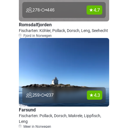
4.7
278
446
Romsdalfjorden
Fischarten: Köhler, Pollack, Dorsch, Leng, Seehecht
Fjord in Norwegen
4.3
259
237
Farsund
Fischarten: Pollack, Dorsch, Makrele, Lippfisch,
Leng
Meer in Norwegen