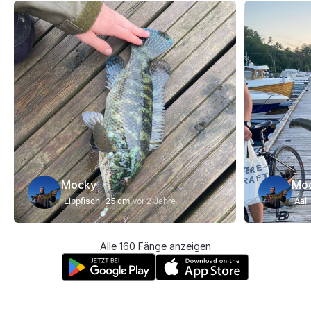
Mocky
Mo
Lippfisch
25 cm
vor 2 Jahre
Aal
Alle 160 Fänge anzeigen