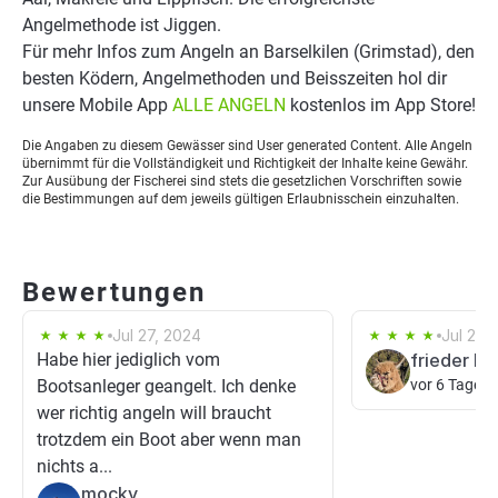
Angelmethode ist Jiggen.
Für mehr Infos zum Angeln an Barselkilen (Grimstad), den
besten Ködern, Angelmethoden und Beisszeiten hol dir
unsere Mobile App
ALLE ANGELN
kostenlos im App Store!
Die Angaben zu diesem Gewässer sind User generated Content. Alle Angeln
übernimmt für die Vollständigkeit und Richtigkeit der Inhalte keine Gewähr.
Zur Ausübung der Fischerei sind stets die gesetzlichen Vorschriften sowie
die Bestimmungen auf dem jeweils gültigen Erlaubnisschein einzuhalten.
Bewertungen
Jul 27, 2024
Jul 20,
Habe hier jediglich vom
frieder ho
Bootsanleger geangelt. Ich denke
vor 6 Tagen
wer richtig angeln will braucht
trotzdem ein Boot aber wenn man
nichts a...
mocky