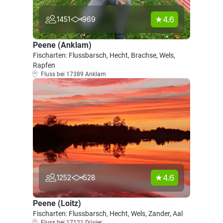
4.6
1451
969
Peene (Anklam)
Fischarten: Flussbarsch, Hecht, Brachse, Wels,
Rapfen
Fluss bei 17389 Anklam
4.6
1252
528
Peene (Loitz)
Fischarten: Flussbarsch, Hecht, Wels, Zander, Aal
Fluss bei 17121 Düvier