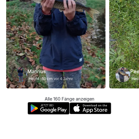
Manrius
Pee
Hecht
50 cm
vor 4 Jahre
Hec
Alle 160 Fänge anzeigen