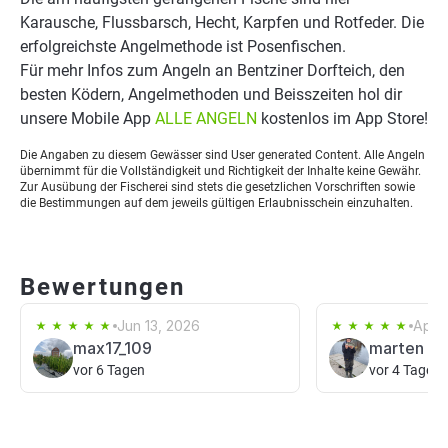
Karausche, Flussbarsch, Hecht, Karpfen und Rotfeder. Die
erfolgreichste Angelmethode ist Posenfischen.
Für mehr Infos zum Angeln an Bentziner Dorfteich, den
besten Ködern, Angelmethoden und Beisszeiten hol dir
unsere Mobile App
ALLE ANGELN
kostenlos im App Store!
Die Angaben zu diesem Gewässer sind User generated Content. Alle Angeln
übernimmt für die Vollständigkeit und Richtigkeit der Inhalte keine Gewähr.
Zur Ausübung der Fischerei sind stets die gesetzlichen Vorschriften sowie
die Bestimmungen auf dem jeweils gültigen Erlaubnisschein einzuhalten.
Bewertungen
Jun 13, 2026
Apr 7
max17_109
marten ki
vor 6 Tagen
vor 4 Tagen