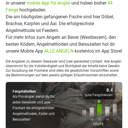
in unserer
mobile App für Angler
und haben bisher
44
Fänge
hochgeladen.
Die am häufigsten gefangenen Fische sind hier Döbel,
Brachse, Karpfen und Aal. Die erfolgreichste
Angelmethode ist Feedern.
Für mehr Infos zum Angeln an Bever (Westbevern), den
besten Ködern, Angelmethoden und Beisszeiten hol dir
unsere Mobile App
ALLE ANGELN
kostenlos im App Store!
Die Angaben zu diesem Gewässer sind User generated Content. Alle Angeln
übernimmt für die Vollständigkeit und Richtigkeit der Inhalte keine Gewähr.
Zur Ausübung der Fischerei sind stets die gesetzlichen Vorschriften sowie
die Bestimmungen auf dem jeweils gültigen Erlaubnisschein einzuhalten.
Fangstatistiken
Als Pro-Angler siehst du für
jedes Gewässer und jede
Fischart die erfolgreichsten
Angelmethoden, Köder und
Beisszeiten!