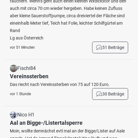
räuchern. Wenn’s geht auch einen kleinen Wxdickstör und den
auch mit circa 70 cm wieder hergeben. Habe keinen Zufluss
aber kleine Sauerstoffpumpe, circa dreiviertel der Fläche sind
eineinhalb Meter tief, Teich hat Folie, leichter Schilfgürtel am
Rand
Lg aus Österreich
51 Beiträge
vor 51 Minuten
Fischi84
Vereinssterben
Das riecht nach Vereinssterben von 75 auf 120 Euro.
30 Beiträge
vor 1 Stunde
Nico H1
Aal an Bigge-/Listertalsperre
Moin, wollte demnächst evtl mal an der Bigge/Lister auf Aale