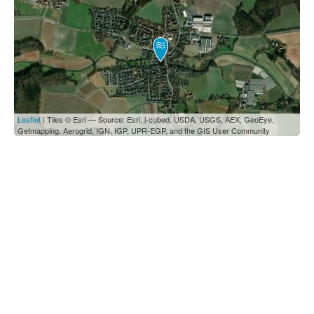
Leaflet
| Tiles © Esri — Source: Esri, i-cubed, USDA, USGS, AEX, GeoEye,
Getmapping, Aerogrid, IGN, IGP, UPR-EGP, and the GIS User Community