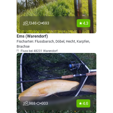
4.3
1346
693
Ems (Warendorf)
Fischarten: Flussbarsch, Döbel, Hecht, Karpfen,
Brachse
Fluss bei 48231 Warendorf
4.6
988
303