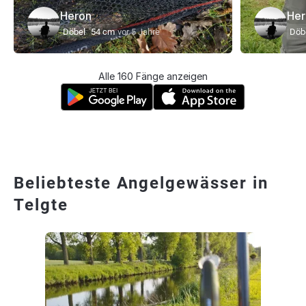
Heron
Her
Döbel
54 cm
vor 5 Jahre
Döb
Alle 160 Fänge anzeigen
Beliebteste Angelgewässer in
Telgte