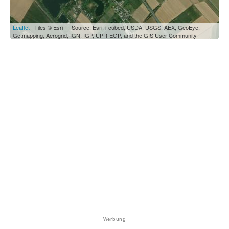
Leaflet
| Tiles © Esri — Source: Esri, i-cubed, USDA, USGS, AEX, GeoEye,
Getmapping, Aerogrid, IGN, IGP, UPR-EGP, and the GIS User Community
Werbung