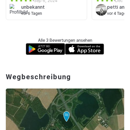
Sep 6, 2024
Dec 1, 
unbekannt
petti anto
vor 6 Tagen
vor 4 Tagen
Alle 3 Bewertungen ansehen
Wegbeschreibung