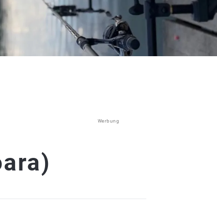
Werbung
oara)