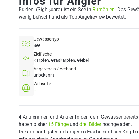
Infos für Angler
Brădeni (Sighișoara) ist ein See in
Rumänien
. Das Gewä
wenig befischt und als Top Angelreview bewertet.
Gewässertyp
See
Zielfische
Karpfen, Graskarpfen, Giebel
Angelverein / Verband
unbekannt
Webseite
--
4 Anglerinnen und Angler folgen dem Gewässer bereits
haben bisher
15 Fänge
und
drei Bilder
hochgeladen.
Die am häufigsten gefangenen Fische sind hier Karpfen