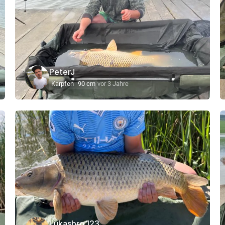
PeterJ
Karpfen
90 cm
vor 3 Jahre
Lukasbro.123