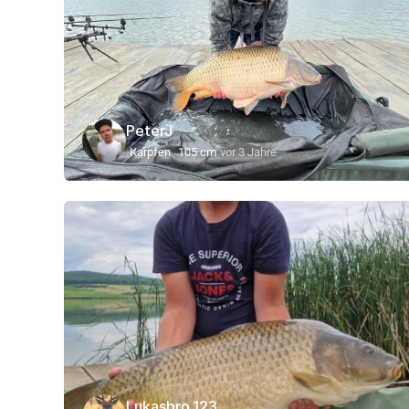
PeterJ
Karpfen
105 cm
vor 3 Jahre
Lukasbro.123