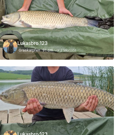
Lukasbro.123
Graskarpfen
91 cm
vor 2 Monate
Lukasbro.123