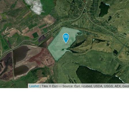
Leaflet
| Tiles © Esri — Source: Esri, i-cubed, USDA, USGS, AEX, Ge