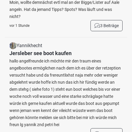
Moin, wollte demnächst evtl mal an der Bigge/Lister auf Aale
angeln. Hat da jemand Tipps? Spots? Was läuft und was
nicht?
3 Beiträge
vor 1 Stunde
Yannikhecht
Jersleber see boot kaufen
hallo angelfreunde ich möchte mir den traum eines
angelbootes ermöglichen nach dem ich es über der retzeption
versucht habe und da frereuntlixhst naja mehr oder weniger
abgelehnt wurde hoffe ich nun das ich hir fündig werde an
dem stehg ( siehe foto 1) steht eun boot welches bis vor einer
woche noch voll wasser und eine starke schräglage hatte
würde ich gerne kaufen aktuell wurde das boot aus gepumpt
wenn jeman wen kennt der vileicht wüsste wem das boot
gehören könnte melden sie sich bitte bei mir ich würde mich
freun lg yannik znd petri hei