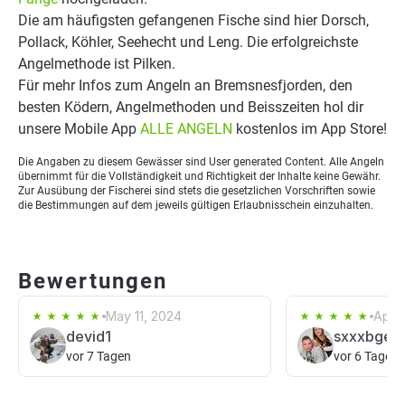
Die am häufigsten gefangenen Fische sind hier Dorsch,
Pollack, Köhler, Seehecht und Leng. Die erfolgreichste
Angelmethode ist Pilken.
Für mehr Infos zum Angeln an Bremsnesfjorden, den
besten Ködern, Angelmethoden und Beisszeiten hol dir
unsere Mobile App
ALLE ANGELN
kostenlos im App Store!
Die Angaben zu diesem Gewässer sind User generated Content. Alle Angeln
übernimmt für die Vollständigkeit und Richtigkeit der Inhalte keine Gewähr.
Zur Ausübung der Fischerei sind stets die gesetzlichen Vorschriften sowie
die Bestimmungen auf dem jeweils gültigen Erlaubnisschein einzuhalten.
Bewertungen
May 11, 2024
Apr 1
devid1
sxxxbger
vor 7 Tagen
vor 6 Tagen