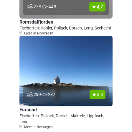
4.7
278
446
Romsdalfjorden
Fischarten: Köhler, Pollack, Dorsch, Leng, Seehecht
Fjord in Norwegen
4.3
259
237
Farsund
Fischarten: Pollack, Dorsch, Makrele, Lippfisch,
Leng
Meer in Norwegen