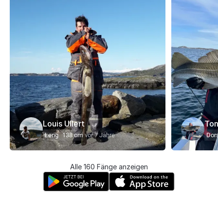
Louis Ullert
Ton
Leng
138 cm
vor 7 Jahre
Dor
Alle 160 Fänge anzeigen