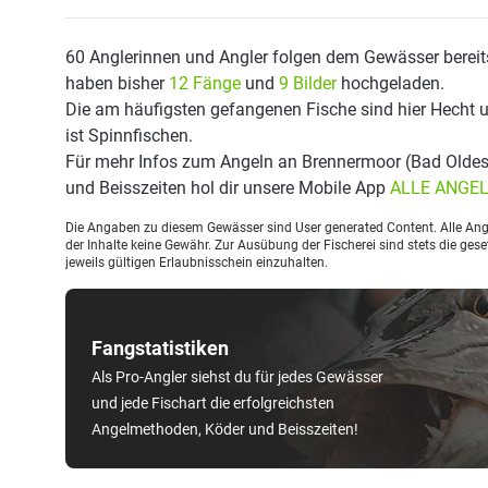
60 Anglerinnen und Angler folgen dem Gewässer bereit
haben bisher
12 Fänge
und
9 Bilder
hochgeladen.
Die am häufigsten gefangenen Fische sind hier Hecht 
ist Spinnfischen.
Für mehr Infos zum Angeln an Brennermoor (Bad Oldes
und Beisszeiten hol dir unsere Mobile App
ALLE ANGE
Die Angaben zu diesem Gewässer sind User generated Content. Alle Ange
der Inhalte keine Gewähr. Zur Ausübung der Fischerei sind stets die ge
jeweils gültigen Erlaubnisschein einzuhalten.
Fangstatistiken
Als Pro-Angler siehst du für jedes Gewässer
und jede Fischart die erfolgreichsten
Angelmethoden, Köder und Beisszeiten!