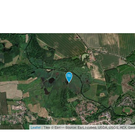
Leaflet
| Tiles © Esri — Source: Esri, i-cubed, USDA, USGS, AEX, Ge