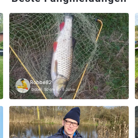
Robbe82
Döbel
50 cm
vor 5 Jahre