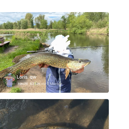
Loris. qw
Hecht
63 cm
vor 2 Monate