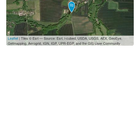
Leaflet
| Tiles © Esri — Source: Esri, i-cubed, USDA, USGS, AEX, GeoEye,
Getmapping, Aerogrid, IGN, IGP, UPR-EGP, and the GIS User Community