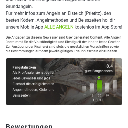
Grundangeln.
Für mehr Infos zum Angeln an Eisteich (Prietitz), den
besten Ködern, Angelmethoden und Beisszeiten hol dir
unsere Mobile App
ALLE ANGELN
kostenlos im App Store!
Die Angaben zu diesem Gewässer sind User generated Content. Alle Angeln
übernimmt für die Vollständigkeit und Richtigkeit der Inhalte keine Gewähr.
Zur Ausübung der Fischerei sind stets die gesetzlichen Vorschriften sowie
die Bestimmungen auf dem jeweils gültigen Erlaubnisschein einzuhalten.
Fangstatistiken
Als Pro-Angler siehst du für
jedes Gewässer und jede
Fischart die erfolgreichsten
Angelmethoden, Köder und
Beisszeiten!
Bewertungen