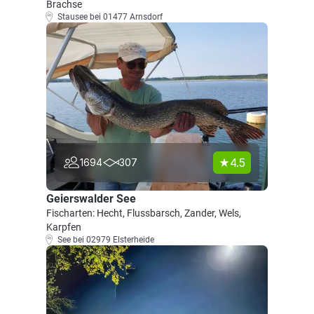
Brachse
Stausee bei 01477 Arnsdorf
4.5
1694
307
Geierswalder See
Fischarten: Hecht, Flussbarsch, Zander, Wels,
Karpfen
See bei 02979 Elsterheide