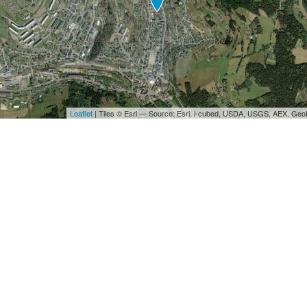
Leaflet
| Tiles © Esri — Source: Esri, i-cubed, USDA, USGS, AEX, Ge