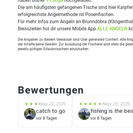
haben bisher
9 Fänge
hochgeladen.
Die am häufigsten gefangenen Fische sind hier Karpfen
erfolgreichste Angelmethode ist Posenfischen.
Für mehr Infos zum Angeln an Brunndöbra (Klingentha
Beisszeiten hol dir unsere Mobile App
ALLE ANGELN
ko
Die Angaben zu diesem Gewässer sind User generated Content. Alle Ange
der Inhalte keine Gewähr. Zur Ausübung der Fischerei sind stets die ge
jeweils gültigen Erlaubnisschein einzuhalten.
Bewertungen
May 22, 2025
May 20, 2025
catch to go
vor 8 Tagen
vor 8 Tagen