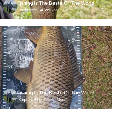
Fishing Is The Beste Of The World
Bachforelle
40 cm
vor 1 Jahr
Fishing Is The Beste Of The World
Karpfen
61 cm
vor 11 Monate