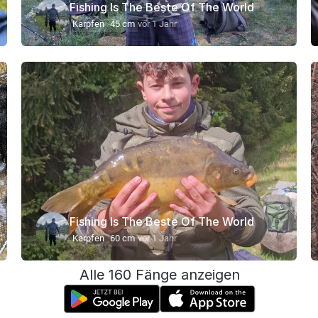
Fishing Is The Beste Of The World
Karpfen
45 cm
vor 1 Jahr
Fishing Is The Beste Of The World
Karpfen
60 cm
vor 1 Jahr
Alle 160 Fänge anzeigen