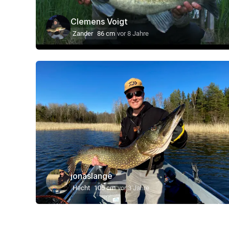
Clemens Voigt
Zander
86 cm
vor 8 Jahre
jonaslange
Hecht
105 cm
vor 3 Jahre