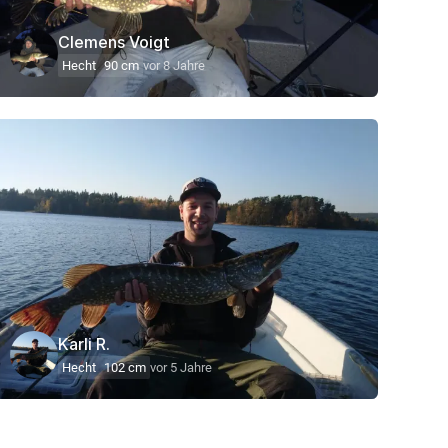
Clemens Voigt
Hecht
90 cm
vor 8 Jahre
Karli R.
Hecht
102 cm
vor 5 Jahre