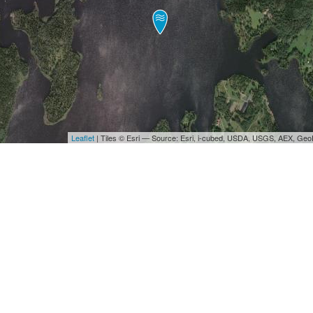
Leaflet
| Tiles © Esri — Source: Esri, i-cubed, USDA, USGS, AEX, Ge