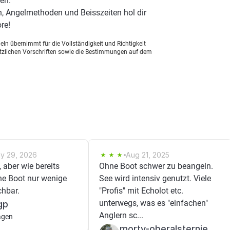
en.
, Angelmethoden und Beisszeiten hol dir
re!
ln übernimmt für die Vollständigkeit und Richtigkeit
setzlichen Vorschriften sowie die Bestimmungen auf dem
y 29, 2026
Aug 21, 2025
 aber wie bereits
Ohne Boot schwer zu beangeln.
ne Boot nur wenige
See wird intensiv genutzt. Viele
chbar.
"Profis" mit Echolot etc.
unterwegs, was es "einfachen"
gp
Anglern sc...
agen
morty-oberalsterniederung