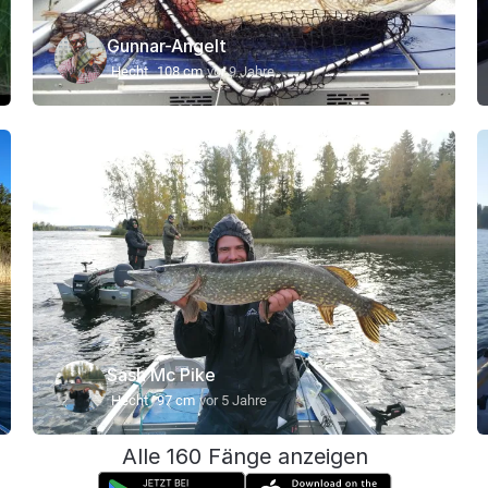
Gunnar-Angelt
Hecht
108 cm
vor 9 Jahre
Sash Mc Pike
Hecht
97 cm
vor 5 Jahre
Alle 160 Fänge anzeigen