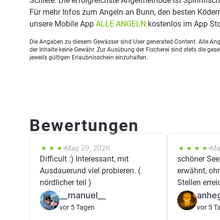
Schleie. Die erfolgreichste Angelmethode ist Spinnfisch
Für mehr Infos zum Angeln an Bunn, den besten Ködern
unsere Mobile App
ALLE ANGELN
kostenlos im App Sto
Die Angaben zu diesem Gewässer sind User generated Content. Alle Ange
der Inhalte keine Gewähr. Zur Ausübung der Fischerei sind stets die ge
jeweils gültigen Erlaubnisschein einzuhalten.
Bewertungen
May 29, 2026
Ma
Difficult :) Interessant, mit
schöner See,
Ausdauerund viel probieren. (
erwähnt, oh
nördlicher teil )
Stellen errei
__manuel__
anhe
vor 5 Tagen
vor 5 T