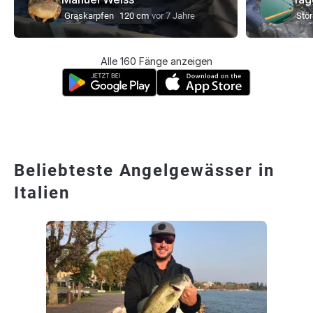
Graskarpfen
120 cm
vor 7 Jahre
Stör
Alle 160 Fänge anzeigen
Beliebteste Angelgewässer in
Italien