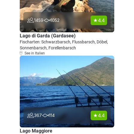
4.4
1459
1052
Lago di Garda (Gardasee)
Fischarten: Schwarzbarsch, Flussbarsch, Döbel,
Sonnenbarsch, Forellenbarsch
See in Italien
4.4
367
114
Lago Maggiore