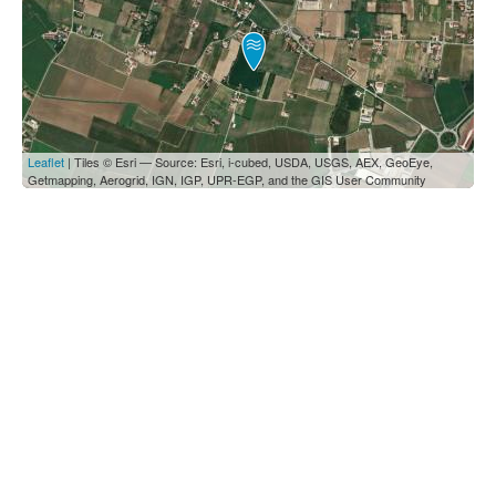
Leaflet
| Tiles © Esri — Source: Esri, i-cubed, USDA, USGS, AEX, GeoEye,
Getmapping, Aerogrid, IGN, IGP, UPR-EGP, and the GIS User Community