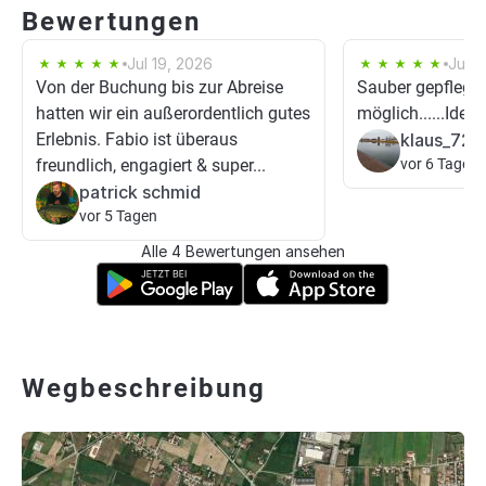
Bewertungen
Jul 19, 2026
Jun 5
Von der Buchung bis zur Abreise
Sauber gepflegt,
hatten wir ein außerordentlich gutes
möglich......Ideal
Erlebnis. Fabio ist überaus
klaus_72
freundlich, engagiert & super...
vor 6 Tagen
patrick schmid
vor 5 Tagen
Alle 4 Bewertungen ansehen
Wegbeschreibung