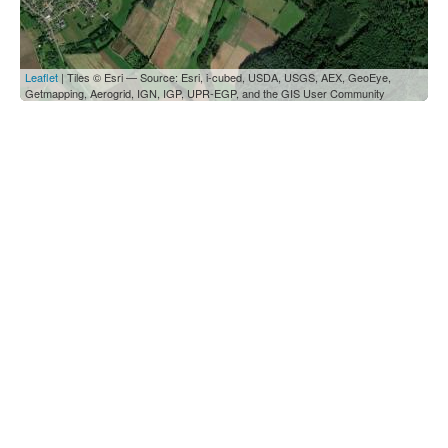
Leaflet
| Tiles © Esri — Source: Esri, i-cubed, USDA, USGS, AEX, GeoEye,
Getmapping, Aerogrid, IGN, IGP, UPR-EGP, and the GIS User Community