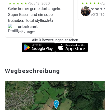
Nov 12, 2020
Apr 2
Gehe immer gerne dort angeln.
robert pe
Super Essen und ein super
vor 2 Tagen
Betreiber. Total idyllisch👍
unbekannt
vor 2 Tagen
Alle 0 Bewertungen ansehen
Wegbeschreibung