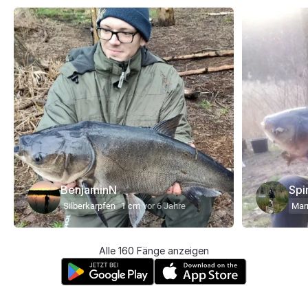
BenjaminN
Spi
Silberkarpfen
1 cm
vor 6 Jahre
Mar
Alle 160 Fänge anzeigen