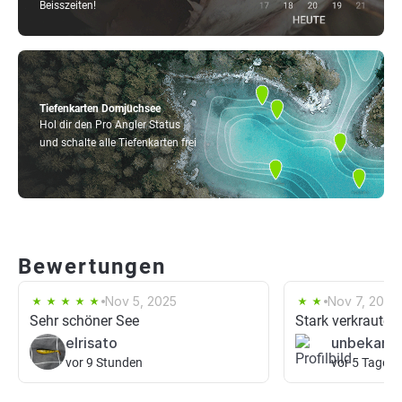
Beisszeiten!
Tiefenkarten Domjüchsee
Hol dir den Pro Angler Status
und schalte alle Tiefenkarten frei
Bewertungen
Nov 5, 2025
Nov 7, 2021
Sehr schöner See
Stark verkrautet
elrisato
unbekann
vor 9 Stunden
vor 5 Tagen