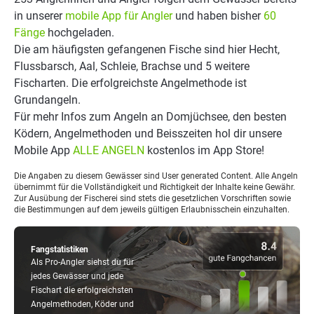
in unserer
mobile App für Angler
und haben bisher
60
Fänge
hochgeladen.
Die am häufigsten gefangenen Fische sind hier Hecht,
Flussbarsch, Aal, Schleie, Brachse und 5 weitere
Fischarten. Die erfolgreichste Angelmethode ist
Grundangeln.
Für mehr Infos zum Angeln an Domjüchsee, den besten
Ködern, Angelmethoden und Beisszeiten hol dir unsere
Mobile App
ALLE ANGELN
kostenlos im App Store!
Die Angaben zu diesem Gewässer sind User generated Content. Alle Angeln
übernimmt für die Vollständigkeit und Richtigkeit der Inhalte keine Gewähr.
Zur Ausübung der Fischerei sind stets die gesetzlichen Vorschriften sowie
die Bestimmungen auf dem jeweils gültigen Erlaubnisschein einzuhalten.
Fangstatistiken
Als Pro-Angler siehst du für
jedes Gewässer und jede
Fischart die erfolgreichsten
Angelmethoden, Köder und