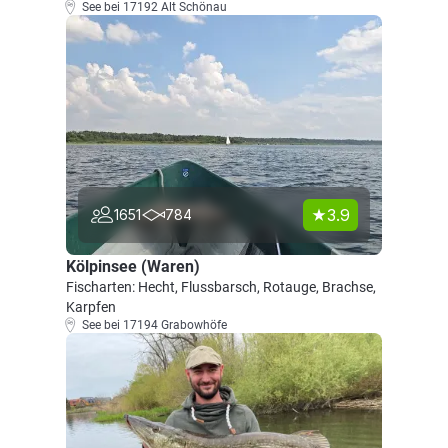
See bei 17192 Alt Schönau
3.9
1651
784
Kölpinsee (Waren)
Fischarten: Hecht, Flussbarsch, Rotauge, Brachse,
Karpfen
See bei 17194 Grabowhöfe