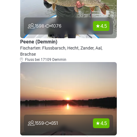
4.5
1598
1076
Peene (Demmin)
Fischarten: Flussbarsch, Hecht, Zander, Aal,
Brachse
Fluss bei 17109 Demmin
4.5
1559
351