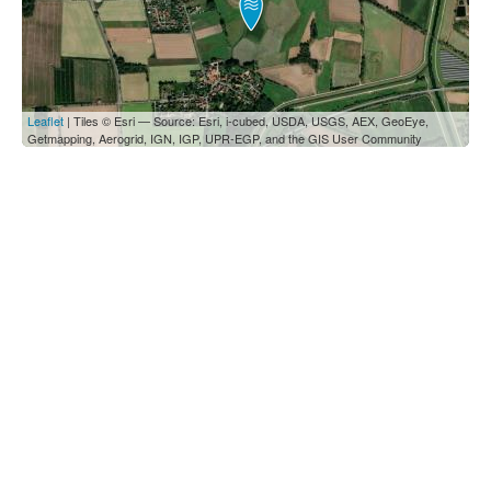
Leaflet
| Tiles © Esri — Source: Esri, i-cubed, USDA, USGS, AEX, GeoEye,
Getmapping, Aerogrid, IGN, IGP, UPR-EGP, and the GIS User Community