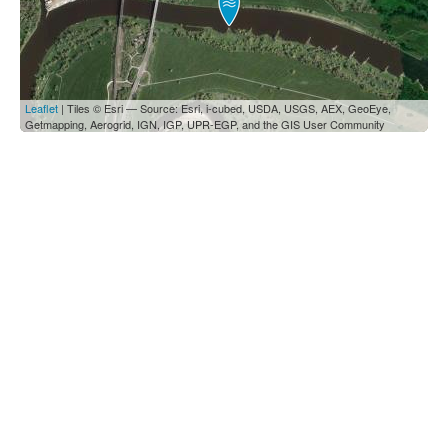
Leaflet
| Tiles © Esri — Source: Esri, i-cubed, USDA, USGS, AEX, GeoEye,
Getmapping, Aerogrid, IGN, IGP, UPR-EGP, and the GIS User Community