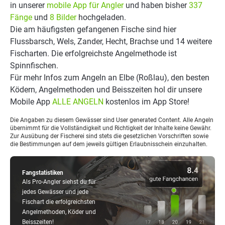
in unserer
mobile App für Angler
und haben bisher
337
Fänge
und
8 Bilder
hochgeladen.
Die am häufigsten gefangenen Fische sind hier
Flussbarsch, Wels, Zander, Hecht, Brachse und 14 weitere
Fischarten. Die erfolgreichste Angelmethode ist
Spinnfischen.
Für mehr Infos zum Angeln an Elbe (Roßlau), den besten
Ködern, Angelmethoden und Beisszeiten hol dir unsere
Mobile App
ALLE ANGELN
kostenlos im App Store!
Die Angaben zu diesem Gewässer sind User generated Content. Alle Angeln
übernimmt für die Vollständigkeit und Richtigkeit der Inhalte keine Gewähr.
Zur Ausübung der Fischerei sind stets die gesetzlichen Vorschriften sowie
die Bestimmungen auf dem jeweils gültigen Erlaubnisschein einzuhalten.
Fangstatistiken
Als Pro-Angler siehst du für
jedes Gewässer und jede
Fischart die erfolgreichsten
Angelmethoden, Köder und
Beisszeiten!