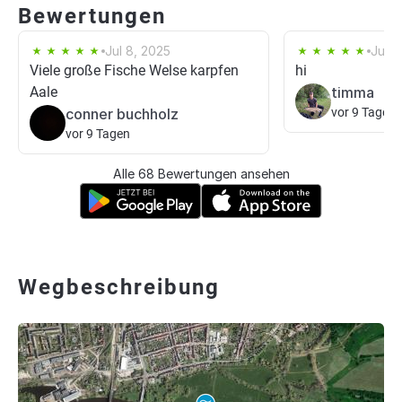
Bewertungen
Jul 8, 2025
Jun 
Viele große Fische Welse karpfen
hi
Aale
timma
conner buchholz
vor 9 Tagen
vor 9 Tagen
Alle 68 Bewertungen ansehen
Wegbeschreibung