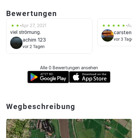
Bewertungen
Apr 27, 2021
Aug 
viel strömung.
carsten ha
achim 123
vor 3 Tagen
vor 2 Tagen
Alle 0 Bewertungen ansehen
Wegbeschreibung