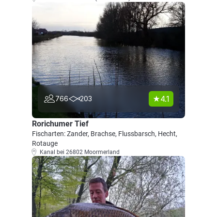
4.1
766
203
Rorichumer Tief
Fischarten: Zander, Brachse, Flussbarsch, Hecht,
Rotauge
Kanal bei 26802 Moormerland