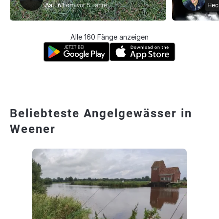
Aal
63 cm
vor 5 Jahre
Hec
Alle 160 Fänge anzeigen
Beliebteste Angelgewässer in
Weener