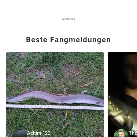
Werbung
Beste Fangmeldungen
Achim 123
Tho