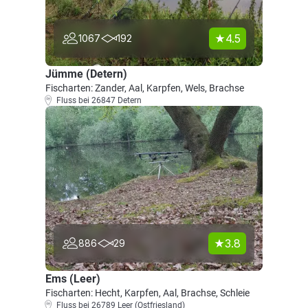
4.5
1067
192
Jümme (Detern)
Fischarten: Zander, Aal, Karpfen, Wels, Brachse
Fluss bei 26847 Detern
3.8
886
29
Ems (Leer)
Fischarten: Hecht, Karpfen, Aal, Brachse, Schleie
Fluss bei 26789 Leer (Ostfriesland)