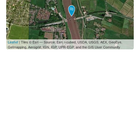
Leaflet
| Tiles © Esri — Source: Esri, i-cubed, USDA, USGS, AEX, GeoEye,
Getmapping, Aerogrid, IGN, IGP, UPR-EGP, and the GIS User Community