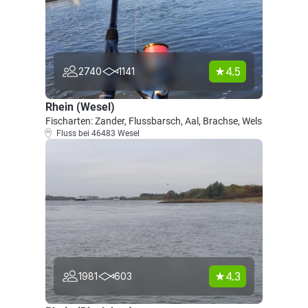
4.5
2740
1141
Rhein (Wesel)
Fischarten: Zander, Flussbarsch, Aal, Brachse, Wels
Fluss bei 46483 Wesel
4.3
1981
603