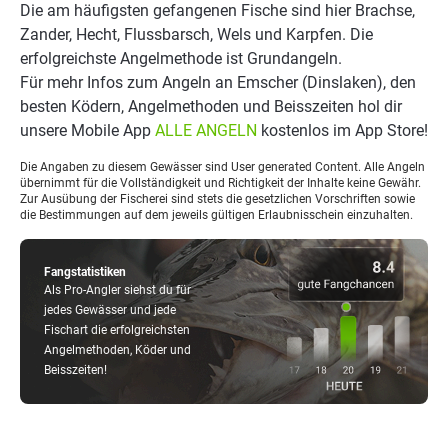
Die am häufigsten gefangenen Fische sind hier Brachse,
Zander, Hecht, Flussbarsch, Wels und Karpfen. Die
erfolgreichste Angelmethode ist Grundangeln.
Für mehr Infos zum Angeln an Emscher (Dinslaken), den
besten Ködern, Angelmethoden und Beisszeiten hol dir
unsere Mobile App
ALLE ANGELN
kostenlos im App Store!
Die Angaben zu diesem Gewässer sind User generated Content. Alle Angeln
übernimmt für die Vollständigkeit und Richtigkeit der Inhalte keine Gewähr.
Zur Ausübung der Fischerei sind stets die gesetzlichen Vorschriften sowie
die Bestimmungen auf dem jeweils gültigen Erlaubnisschein einzuhalten.
Fangstatistiken
Als Pro-Angler siehst du für
jedes Gewässer und jede
Fischart die erfolgreichsten
Angelmethoden, Köder und
Beisszeiten!