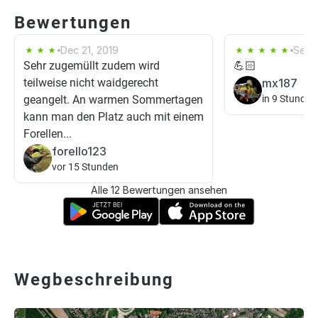
Bewertungen
Dec 21, 2019
Sep 
Sehr zugemüllt zudem wird
💪🏻
teilweise nicht waidgerecht
mx187
geangelt. An warmen Sommertagen
in 9 Stunden
kann man den Platz auch mit einem
Forellen...
forello123
vor 15 Stunden
Alle 12 Bewertungen ansehen
Wegbeschreibung