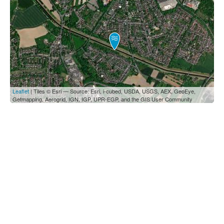
Leaflet
| Tiles © Esri — Source: Esri, i-cubed, USDA, USGS, AEX, GeoEye,
Getmapping, Aerogrid, IGN, IGP, UPR-EGP, and the GIS User Community