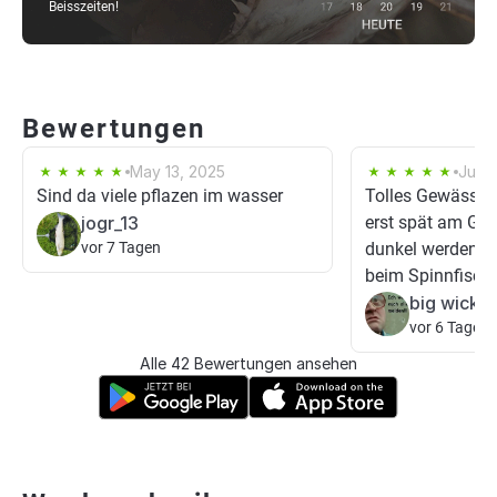
Beisszeiten!
Bewertungen
May 13, 2025
Jul 2
Sind da viele pflazen im wasser
Tolles Gewässer!
jogr_13
erst spät am Ge
vor 7 Tagen
dunkel werden), 
beim Spinnfischen
big wicky
vor 6 Tagen
Alle 42 Bewertungen ansehen