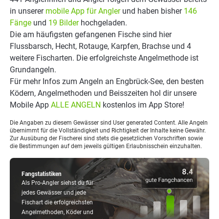
in unserer
mobile App für Angler
und haben bisher
146
Fänge
und
19 Bilder
hochgeladen.
Die am häufigsten gefangenen Fische sind hier
Flussbarsch, Hecht, Rotauge, Karpfen, Brachse und 4
weitere Fischarten. Die erfolgreichste Angelmethode ist
Grundangeln.
Für mehr Infos zum Angeln an Engbrück-See, den besten
Ködern, Angelmethoden und Beisszeiten hol dir unsere
Mobile App
ALLE ANGELN
kostenlos im App Store!
Die Angaben zu diesem Gewässer sind User generated Content. Alle Angeln
übernimmt für die Vollständigkeit und Richtigkeit der Inhalte keine Gewähr.
Zur Ausübung der Fischerei sind stets die gesetzlichen Vorschriften sowie
die Bestimmungen auf dem jeweils gültigen Erlaubnisschein einzuhalten.
Fangstatistiken
Als Pro-Angler siehst du für
jedes Gewässer und jede
Fischart die erfolgreichsten
Angelmethoden, Köder und