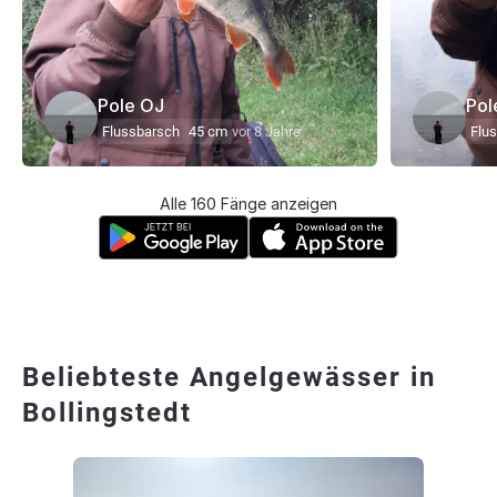
Pole OJ
Pol
Flussbarsch
45 cm
vor 8 Jahre
Flu
Alle 160 Fänge anzeigen
Beliebteste Angelgewässer in
Bollingstedt