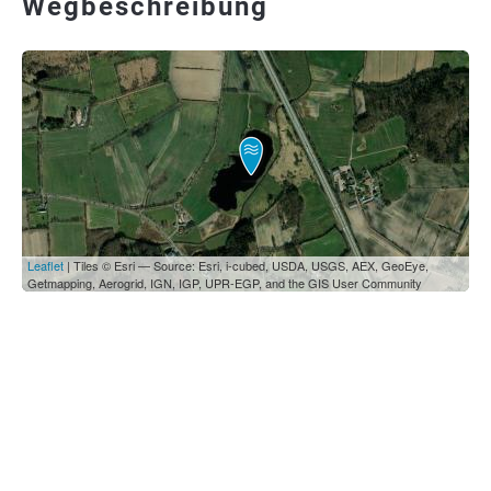
Wegbeschreibung
Leaflet
| Tiles © Esri — Source: Esri, i-cubed, USDA, USGS, AEX, GeoEye,
Getmapping, Aerogrid, IGN, IGP, UPR-EGP, and the GIS User Community