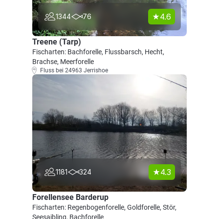
4.6
1344
76
Treene (Tarp)
Fischarten: Bachforelle, Flussbarsch, Hecht,
Brachse, Meerforelle
Fluss bei 24963 Jerrishoe
4.3
1181
324
Forellensee Barderup
Fischarten: Regenbogenforelle, Goldforelle, Stör,
Seesaibling, Bachforelle