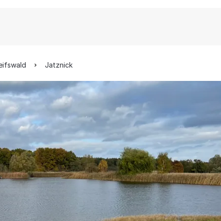
eifswald
Jatznick