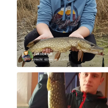
Jakobkrull
Hecht
60 cm
vor 5 Jahre