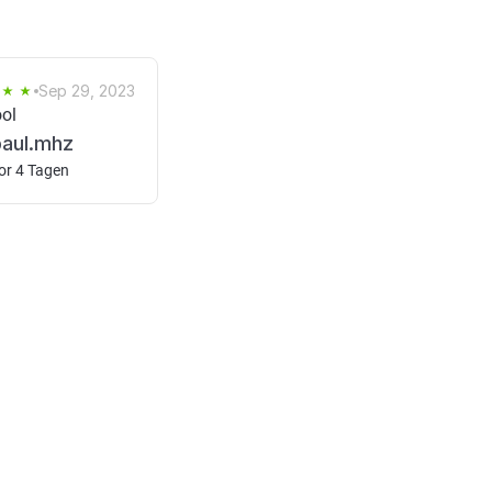
Sep 29, 2023
ool
paul.mhz
or 4 Tagen