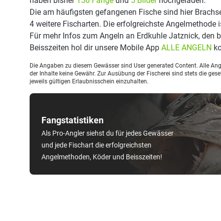
haben bisher
156 Fänge
und
5 Bilder
hochgeladen.
Die am häufigsten gefangenen Fische sind hier Brachse
4 weitere Fischarten. Die erfolgreichste Angelmethode i
Für mehr Infos zum Angeln an Erdkuhle Jatznick, den
Beisszeiten hol dir unsere Mobile App
ALLE ANGELN
ko
Die Angaben zu diesem Gewässer sind User generated Content. Alle Ange
der Inhalte keine Gewähr. Zur Ausübung der Fischerei sind stets die ge
jeweils gültigen Erlaubnisschein einzuhalten.
Fangstatistiken
Als Pro-Angler siehst du für jedes Gewässer
und jede Fischart die erfolgreichsten
Angelmethoden, Köder und Beisszeiten!