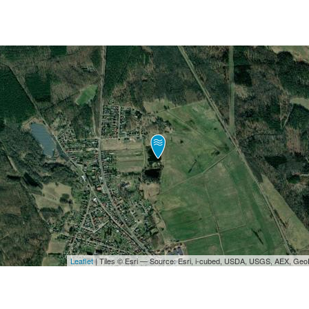
Leaflet
| Tiles © Esri — Source: Esri, i-cubed, USDA, USGS, AEX, Ge