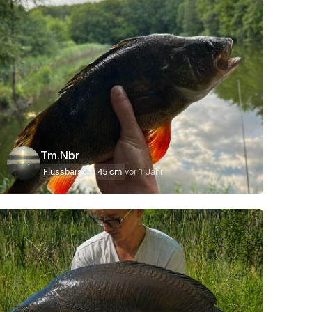
Tm.Nbr
Flussbarsch
45 cm
vor 1 Jahr