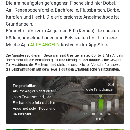
Die am häufigsten gefangenen Fische sind hier Döbel,
Aal, Regenbogenforelle, Bachforelle, Flussbarsch, Barbe,
Karpfen und Hecht. Die erfolgreichste Angelmethode ist
Grundangeln.
Für mehr Infos zum Angeln an Erft (Kerpen), den besten
Ködern, Angelmethoden und Beisszeiten hol dir unsere
Mobile App
ALLE ANGELN
kostenlos im App Store!
Die Angaben zu diesem Gewässer sind User generated Content. Alle Angeln
übernimmt für die Vollständigkeit und Richtigkeit der Inhalte keine Gewähr.
Zur Ausübung der Fischerei sind stets die gesetzlichen Vorschriften sowie
die Bestimmungen auf dem jeweils gültigen Erlaubnisschein einzuhalten.
Fangstatistiken
Als Pro-Angler siehst du für
jedes Gewässer und jede
Fischart die erfolgreichsten
Angelmethoden, Köder und
Beisszeiten!