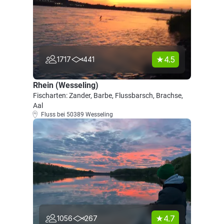
4.5
1717
441
Rhein (Wesseling)
Fischarten: Zander, Barbe, Flussbarsch, Brachse,
Aal
Fluss bei 50389 Wesseling
4.7
1056
267