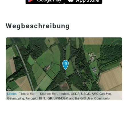
Wegbeschreibung
Leaflet
| Tiles © Esri — Source: Esri, i-cubed, USDA, USGS, AEX, GeoEye,
Getmapping, Aerogrid, IGN, IGP, UPR-EGP, and the GIS User Community