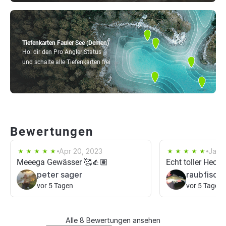
Tiefenkarten Fauler See (Demen)
Hol dir den Pro Angler Status
und schalte alle Tiefenkarten frei
Bewertungen
Apr 20, 2023
Jan 
Meeega Gewässer 🥰👍🏽
Echt toller Hecht
peter sager
raubfisch
vor 5 Tagen
vor 5 Tagen
Alle 8 Bewertungen ansehen