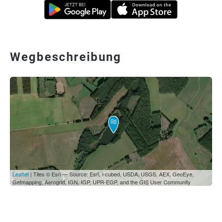
Wegbeschreibung
Leaflet
| Tiles © Esri — Source: Esri, i-cubed, USDA, USGS, AEX, GeoEye,
Getmapping, Aerogrid, IGN, IGP, UPR-EGP, and the GIS User Community