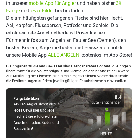
in unserer
mobile App für Angler
und haben bisher
39
Fänge
und
zwei Bilder
hochgeladen.
Die am häufigsten gefangenen Fische sind hier Hecht,
Aal, Karpfen, Flussbarsch, Rotfeder und Schleie. Die
erfolgreichste Angelmethode ist Posenfischen.
Für mehr Infos zum Angeln an Fauler See (Demen), den
besten Ködern, Angelmethoden und Beisszeiten hol dir
unsere Mobile App
ALLE ANGELN
kostenlos im App Store!
Die Angaben zu diesem Gewässer sind User generated Content. Alle Angeln
übernimmt für die Vollständigkeit und Richtigkeit der Inhalte keine Gewähr.
Zur Ausübung der Fischerei sind stets die gesetzlichen Vorschriften sowie
die Bestimmungen auf dem jeweils gültigen Erlaubnisschein einzuhalten.
Fangstatistiken
Als Pro-Angler siehst du für
jedes Gewässer und jede
Fischart die erfolgreichsten
Angelmethoden, Köder und
Beisszeiten!