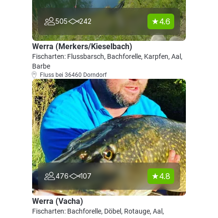
4.6
505
242
Werra (Merkers/Kieselbach)
Fischarten: Flussbarsch, Bachforelle, Karpfen, Aal,
Barbe
Fluss bei 36460 Dorndorf
4.8
476
107
Werra (Vacha)
Fischarten: Bachforelle, Döbel, Rotauge, Aal,