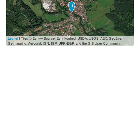
Leaflet
| Tiles © Esri — Source: Esri, i-cubed, USDA, USGS, AEX, GeoEye,
Getmapping, Aerogrid, IGN, IGP, UPR-EGP, and the GIS User Community