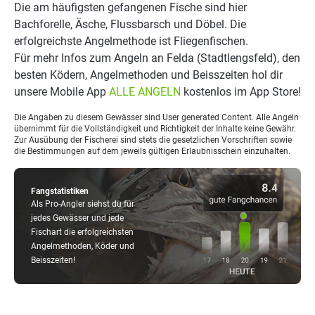
Die am häufigsten gefangenen Fische sind hier
Bachforelle, Äsche, Flussbarsch und Döbel. Die
erfolgreichste Angelmethode ist Fliegenfischen.
Für mehr Infos zum Angeln an Felda (Stadtlengsfeld), den
besten Ködern, Angelmethoden und Beisszeiten hol dir
unsere Mobile App
ALLE ANGELN
kostenlos im App Store!
Die Angaben zu diesem Gewässer sind User generated Content. Alle Angeln
übernimmt für die Vollständigkeit und Richtigkeit der Inhalte keine Gewähr.
Zur Ausübung der Fischerei sind stets die gesetzlichen Vorschriften sowie
die Bestimmungen auf dem jeweils gültigen Erlaubnisschein einzuhalten.
Fangstatistiken
Als Pro-Angler siehst du für
jedes Gewässer und jede
Fischart die erfolgreichsten
Angelmethoden, Köder und
Beisszeiten!