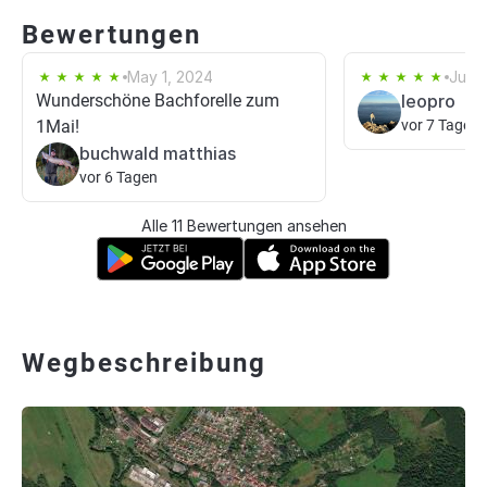
Bewertungen
May 1, 2024
Jul 7
Wunderschöne Bachforelle zum
leopro
1Mai!
vor 7 Tagen
buchwald matthias
vor 6 Tagen
Alle 11 Bewertungen ansehen
Wegbeschreibung