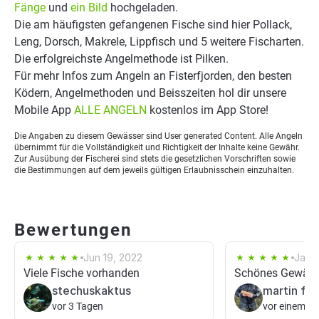
Fänge
und
ein Bild
hochgeladen.
Die am häufigsten gefangenen Fische sind hier Pollack,
Leng, Dorsch, Makrele, Lippfisch und 5 weitere Fischarten.
Die erfolgreichste Angelmethode ist Pilken.
Für mehr Infos zum Angeln an Fisterfjorden, den besten
Ködern, Angelmethoden und Beisszeiten hol dir unsere
Mobile App
ALLE ANGELN
kostenlos im App Store!
Die Angaben zu diesem Gewässer sind User generated Content. Alle Angeln
übernimmt für die Vollständigkeit und Richtigkeit der Inhalte keine Gewähr.
Zur Ausübung der Fischerei sind stets die gesetzlichen Vorschriften sowie
die Bestimmungen auf dem jeweils gültigen Erlaubnisschein einzuhalten.
Bewertungen
Jun 19, 2022
Jan 
Viele Fische vorhanden
Schönes Gewässe
stechuskaktus
martin fri
vor 3 Tagen
vor einem T