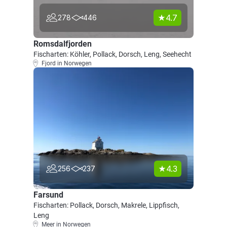
4.7
278
446
Romsdalfjorden
Fischarten: Köhler, Pollack, Dorsch, Leng, Seehecht
Fjord in Norwegen
4.3
256
237
Farsund
Fischarten: Pollack, Dorsch, Makrele, Lippfisch,
Leng
Meer in Norwegen