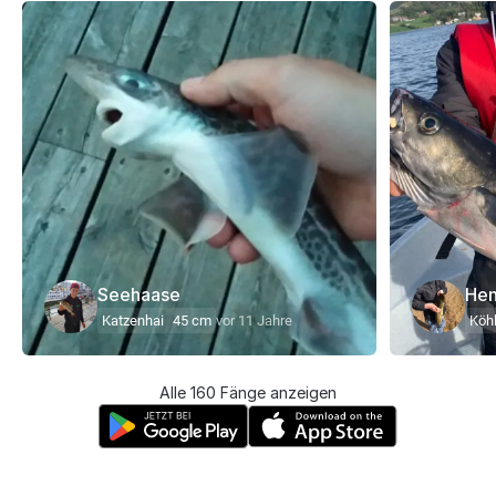
Seehaase
Hen
Katzenhai
45 cm
vor 11 Jahre
Köhl
Alle 160 Fänge anzeigen