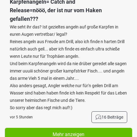
Karpfenangeln= Catch and
Release=nööö, der ist nur vom Haken
gefallen???
Wie seht ihr das? Ist gezieltes angeln auf große Karpfen in
euren Augen vertretbar/ legal?
Reines angeln aus Freude am Drill, also ich finde n harten Drill
natürlich auch geil... aber ich finde es einfach ultra schieße
wenn Leute nur für Trophäen angeln.
Und beim Karpfenangeln wird da nie drüber geredet alle sagen
immer uuuiii schöner großer kampfstrker Fisch.... und angeln
das arme Vieh 5 mal in einem Jahr....
Also anders gesagt, Angler welche nur für'n geilen Drill am
Wasser sind haben haben finde ich kein Respekt für das Leben
unserer heimischen Fische und die Tiere.
So sorry aber das regt mich auf!:)
16 Beiträge
vor 5 Stunden
Mehr anzeigen