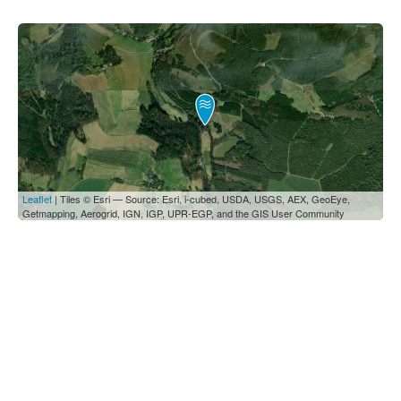
Leaflet
| Tiles © Esri — Source: Esri, i-cubed, USDA, USGS, AEX, GeoEye,
Getmapping, Aerogrid, IGN, IGP, UPR-EGP, and the GIS User Community