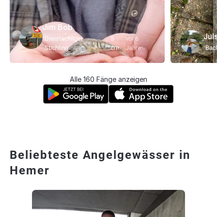
Jim Bob
Jul
Dreistachliger
5
vor 6
Bac
Stichling
cm
Jahre
Alle 160 Fänge anzeigen
Beliebteste Angelgewässer in
Hemer