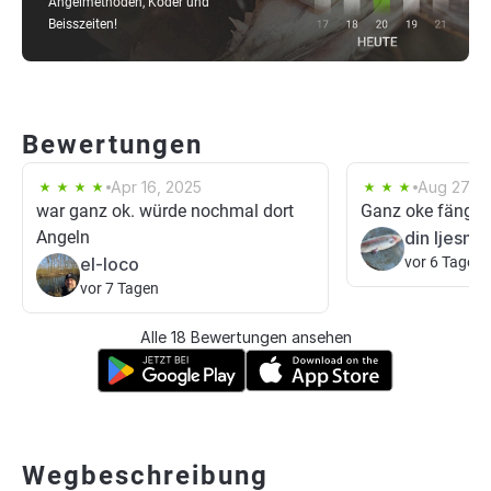
Angelmethoden, Köder und
Beisszeiten!
Bewertungen
Apr 16, 2025
Aug 27, 2
war ganz ok. würde nochmal dort
Ganz oke fänge
Angeln
din ljesnja
el-loco
vor 6 Tagen
vor 7 Tagen
Alle 18 Bewertungen ansehen
Wegbeschreibung