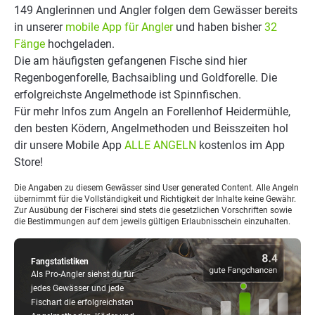
149 Anglerinnen und Angler folgen dem Gewässer bereits
in unserer
mobile App für Angler
und haben bisher
32
Fänge
hochgeladen.
Die am häufigsten gefangenen Fische sind hier
Regenbogenforelle, Bachsaibling und Goldforelle. Die
erfolgreichste Angelmethode ist Spinnfischen.
Für mehr Infos zum Angeln an Forellenhof Heidermühle,
den besten Ködern, Angelmethoden und Beisszeiten hol
dir unsere Mobile App
ALLE ANGELN
kostenlos im App
Store!
Die Angaben zu diesem Gewässer sind User generated Content. Alle Angeln
übernimmt für die Vollständigkeit und Richtigkeit der Inhalte keine Gewähr.
Zur Ausübung der Fischerei sind stets die gesetzlichen Vorschriften sowie
die Bestimmungen auf dem jeweils gültigen Erlaubnisschein einzuhalten.
Fangstatistiken
Als Pro-Angler siehst du für
jedes Gewässer und jede
Fischart die erfolgreichsten