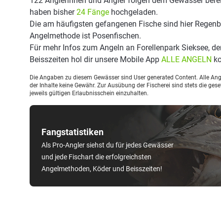
122 Anglerinnen und Angler folgen dem Gewässer berei
haben bisher
24 Fänge
hochgeladen.
Die am häufigsten gefangenen Fische sind hier Regenbo
Angelmethode ist Posenfischen.
Für mehr Infos zum Angeln an Forellenpark Sieksee, d
Beisszeiten hol dir unsere Mobile App
ALLE ANGELN
ko
Die Angaben zu diesem Gewässer sind User generated Content. Alle Ange
der Inhalte keine Gewähr. Zur Ausübung der Fischerei sind stets die ge
jeweils gültigen Erlaubnisschein einzuhalten.
Fangstatistiken
Als Pro-Angler siehst du für jedes Gewässer
und jede Fischart die erfolgreichsten
Angelmethoden, Köder und Beisszeiten!