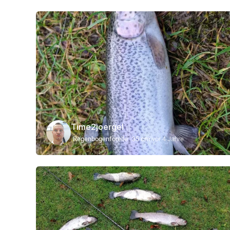
Time2joergel
Regenbogenforelle
35 cm
vor 4 Jahre