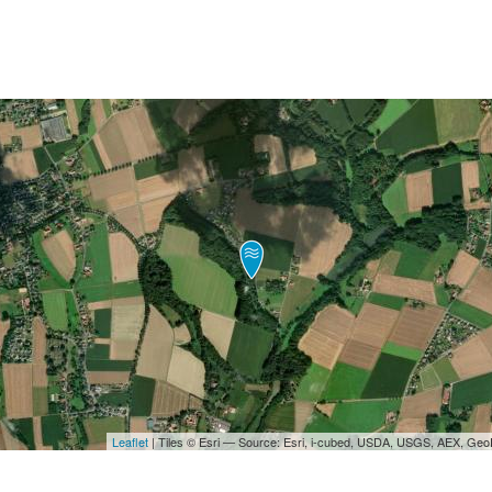
Leaflet
| Tiles © Esri — Source: Esri, i-cubed, USDA, USGS, AEX, Ge