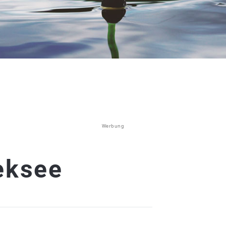
Werbung
eksee