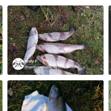
Andy P.
Regenbogenforelle
44 cm
vor 5 Jahre