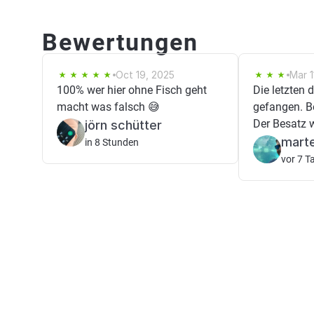
Bewertungen
Oct 19, 2025
Mar 1
100% wer hier ohne Fisch geht
Die letzten d
macht was falsch 😅
gefangen. Be
Der Besatz 
jörn schütter
marte
in 8 Stunden
vor 7 T