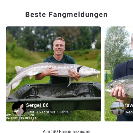
Beste Fangmeldungen
Sergej_86
fa
Stör
150 cm
vor 7 Jahre
Reg
Alle 160 Fänge anzeigen