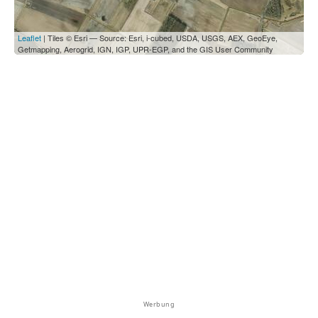
Leaflet
| Tiles © Esri — Source: Esri, i-cubed, USDA, USGS, AEX, GeoEye,
Getmapping, Aerogrid, IGN, IGP, UPR-EGP, and the GIS User Community
Werbung