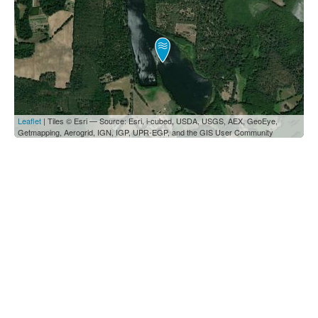
Leaflet
| Tiles © Esri — Source: Esri, i-cubed, USDA, USGS, AEX, GeoEye,
Getmapping, Aerogrid, IGN, IGP, UPR-EGP, and the GIS User Community