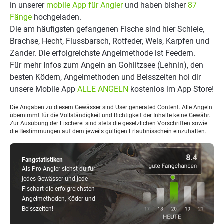
in unserer
mobile App für Angler
und haben bisher
87
Fänge
hochgeladen.
Die am häufigsten gefangenen Fische sind hier Schleie,
Brachse, Hecht, Flussbarsch, Rotfeder, Wels, Karpfen und
Zander. Die erfolgreichste Angelmethode ist Feedern.
Für mehr Infos zum Angeln an Gohlitzsee (Lehnin), den
besten Ködern, Angelmethoden und Beisszeiten hol dir
unsere Mobile App
ALLE ANGELN
kostenlos im App Store!
Die Angaben zu diesem Gewässer sind User generated Content. Alle Angeln
übernimmt für die Vollständigkeit und Richtigkeit der Inhalte keine Gewähr.
Zur Ausübung der Fischerei sind stets die gesetzlichen Vorschriften sowie
die Bestimmungen auf dem jeweils gültigen Erlaubnisschein einzuhalten.
Fangstatistiken
Als Pro-Angler siehst du für
jedes Gewässer und jede
Fischart die erfolgreichsten
Angelmethoden, Köder und
Beisszeiten!