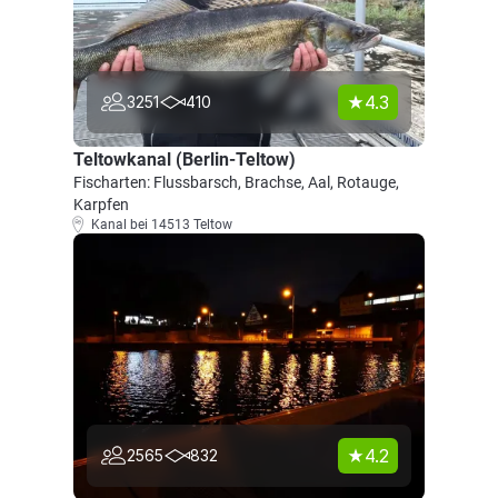
4.3
3251
410
Teltowkanal (Berlin-Teltow)
Fischarten: Flussbarsch, Brachse, Aal, Rotauge,
Karpfen
Kanal bei 14513 Teltow
4.2
2565
832