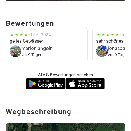
Bewertungen
Jul 5, 2024
Jun 1
geiles Gewässer
sehr schönes ge
marlon angeln
jonasbaad
vor 9 Tagen
vor 9 Tagen
Alle 8 Bewertungen ansehen
Wegbeschreibung