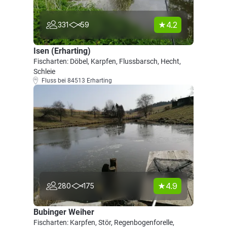
4.2
331
59
Isen (Erharting)
Fischarten: Döbel, Karpfen, Flussbarsch, Hecht,
Schleie
Fluss bei 84513 Erharting
4.9
280
175
Bubinger Weiher
Fischarten: Karpfen, Stör, Regenbogenforelle,