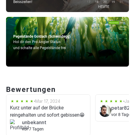
Beisszeiten!
Pegelstände Goldach (Schwindegg)
Hol dir den Pro Angler Status
und schalte alle Pegelstände frei
Bewertungen
Mar 17, 2024
Jan 1
Kurz unter auf der Brücke
petar82
reingehalten und sofort gebissen😁
vor 8 Tagen
unbekannt
vor 7 Tagen