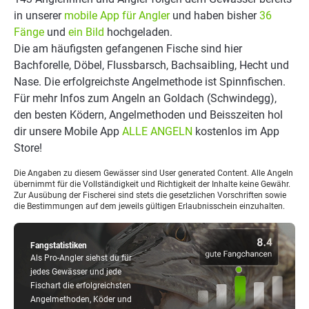
in unserer
mobile App für Angler
und haben bisher
36
Fänge
und
ein Bild
hochgeladen.
Die am häufigsten gefangenen Fische sind hier
Bachforelle, Döbel, Flussbarsch, Bachsaibling, Hecht und
Nase. Die erfolgreichste Angelmethode ist Spinnfischen.
Für mehr Infos zum Angeln an Goldach (Schwindegg),
den besten Ködern, Angelmethoden und Beisszeiten hol
dir unsere Mobile App
ALLE ANGELN
kostenlos im App
Store!
Die Angaben zu diesem Gewässer sind User generated Content. Alle Angeln
übernimmt für die Vollständigkeit und Richtigkeit der Inhalte keine Gewähr.
Zur Ausübung der Fischerei sind stets die gesetzlichen Vorschriften sowie
die Bestimmungen auf dem jeweils gültigen Erlaubnisschein einzuhalten.
Fangstatistiken
Als Pro-Angler siehst du für
jedes Gewässer und jede
Fischart die erfolgreichsten
Angelmethoden, Köder und