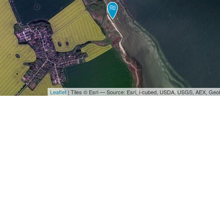
Leaflet
| Tiles © Esri — Source: Esri, i-cubed, USDA, USGS, AEX, Ge