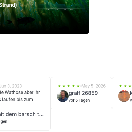
Strand)
Jun 3, 2023
May 5, 2026
die Wathose aber ihr
gralf 26859
 laufen bis zum
vor 6 Tagen
v
der mit dem barsch tanzt
agen