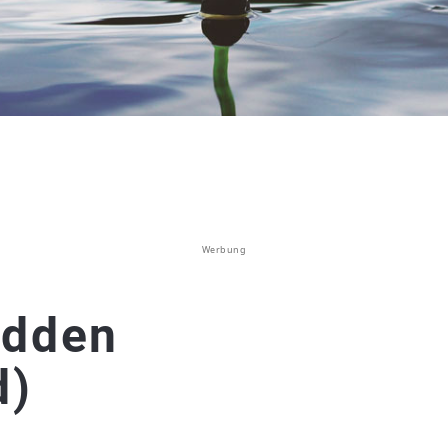
Werbung
odden
d)