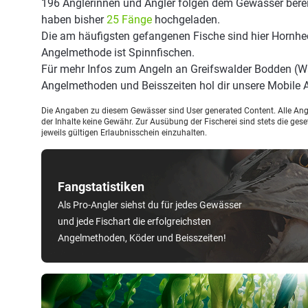
196 Anglerinnen und Angler folgen dem Gewässer berei
haben bisher
25 Fänge
hochgeladen.
Die am häufigsten gefangenen Fische sind hier Hornhec
Angelmethode ist Spinnfischen.
Für mehr Infos zum Angeln an Greifswalder Bodden (W
Angelmethoden und Beisszeiten hol dir unsere Mobile
Die Angaben zu diesem Gewässer sind User generated Content. Alle Ange
der Inhalte keine Gewähr. Zur Ausübung der Fischerei sind stets die ge
jeweils gültigen Erlaubnisschein einzuhalten.
Fangstatistiken
Als Pro-Angler siehst du für jedes Gewässer
und jede Fischart die erfolgreichsten
Angelmethoden, Köder und Beisszeiten!