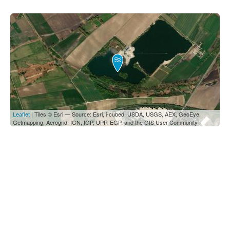
Leaflet
| Tiles © Esri — Source: Esri, i-cubed, USDA, USGS, AEX, GeoEye,
Getmapping, Aerogrid, IGN, IGP, UPR-EGP, and the GIS User Community