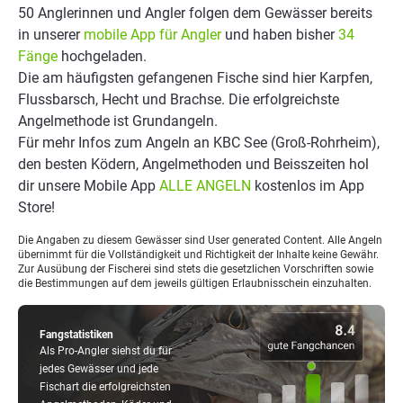
50 Anglerinnen und Angler folgen dem Gewässer bereits
in unserer
mobile App für Angler
und haben bisher
34
Fänge
hochgeladen.
Die am häufigsten gefangenen Fische sind hier Karpfen,
Flussbarsch, Hecht und Brachse. Die erfolgreichste
Angelmethode ist Grundangeln.
Für mehr Infos zum Angeln an KBC See (Groß-Rohrheim),
den besten Ködern, Angelmethoden und Beisszeiten hol
dir unsere Mobile App
ALLE ANGELN
kostenlos im App
Store!
Die Angaben zu diesem Gewässer sind User generated Content. Alle Angeln
übernimmt für die Vollständigkeit und Richtigkeit der Inhalte keine Gewähr.
Zur Ausübung der Fischerei sind stets die gesetzlichen Vorschriften sowie
die Bestimmungen auf dem jeweils gültigen Erlaubnisschein einzuhalten.
Fangstatistiken
Als Pro-Angler siehst du für
jedes Gewässer und jede
Fischart die erfolgreichsten