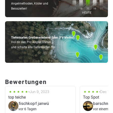
Angelmethoden, Köder und
Beisszeiten!
Tiefenkarten Großenwiedener Seen (FV Vlotho)
Hol dir den Pro Angler Status
und schalte alle Tiefenkarten frei
Bewertungen
Jun 9, 2023
Dec 15,
top teiche
Top Spot
fischkopf janwü
barschma
vor 6 Tagen
vor einem T