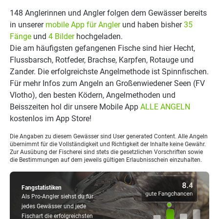
148 Anglerinnen und Angler folgen dem Gewässer bereits
in unserer
mobile App für Angler
und haben bisher
35
Fänge
und
4 Bilder
hochgeladen.
Die am häufigsten gefangenen Fische sind hier Hecht,
Flussbarsch, Rotfeder, Brachse, Karpfen, Rotauge und
Zander. Die erfolgreichste Angelmethode ist Spinnfischen.
Für mehr Infos zum Angeln an Großenwiedener Seen (FV
Vlotho), den besten Ködern, Angelmethoden und
Beisszeiten hol dir unsere Mobile App
ALLE ANGELN
kostenlos im App Store!
Die Angaben zu diesem Gewässer sind User generated Content. Alle Angeln
übernimmt für die Vollständigkeit und Richtigkeit der Inhalte keine Gewähr.
Zur Ausübung der Fischerei sind stets die gesetzlichen Vorschriften sowie
die Bestimmungen auf dem jeweils gültigen Erlaubnisschein einzuhalten.
Fangstatistiken
Als Pro-Angler siehst du für
jedes Gewässer und jede
Fischart die erfolgreichsten