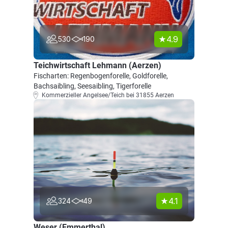
4.9
530
190
Teichwirtschaft Lehmann (Aerzen)
Fischarten: Regenbogenforelle, Goldforelle,
Bachsaibling, Seesaibling, Tigerforelle
Kommerzieller Angelsee/Teich bei 31855 Aerzen
4.1
324
49
Weser (Emmerthal)