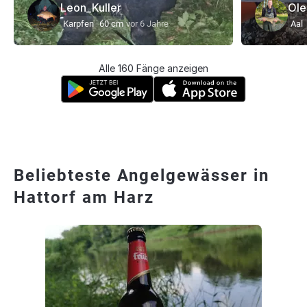
Leon_Kuller
Ole
Karpfen
60 cm
vor 6 Jahre
Aal
Alle 160 Fänge anzeigen
Beliebteste Angelgewässer in
Hattorf am Harz