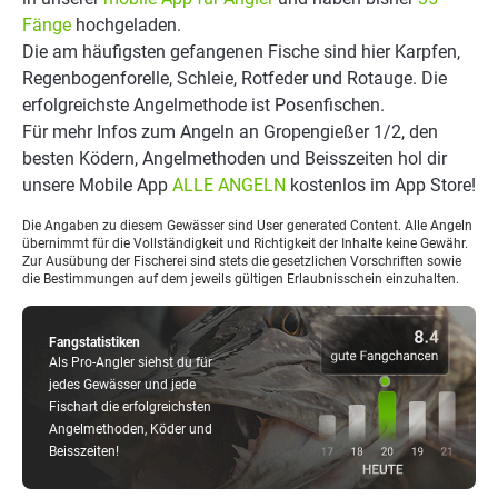
Fänge
hochgeladen.
Die am häufigsten gefangenen Fische sind hier Karpfen,
Regenbogenforelle, Schleie, Rotfeder und Rotauge. Die
erfolgreichste Angelmethode ist Posenfischen.
Für mehr Infos zum Angeln an Gropengießer 1/2, den
besten Ködern, Angelmethoden und Beisszeiten hol dir
unsere Mobile App
ALLE ANGELN
kostenlos im App Store!
Die Angaben zu diesem Gewässer sind User generated Content. Alle Angeln
übernimmt für die Vollständigkeit und Richtigkeit der Inhalte keine Gewähr.
Zur Ausübung der Fischerei sind stets die gesetzlichen Vorschriften sowie
die Bestimmungen auf dem jeweils gültigen Erlaubnisschein einzuhalten.
Fangstatistiken
Als Pro-Angler siehst du für
jedes Gewässer und jede
Fischart die erfolgreichsten
Angelmethoden, Köder und
Beisszeiten!