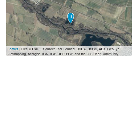
Leaflet
| Tiles © Esri — Source: Esri, i-cubed, USDA, USGS, AEX, GeoEye,
Getmapping, Aerogrid, IGN, IGP, UPR-EGP, and the GIS User Community