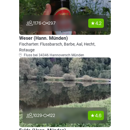
4.2
1176
297
Weser (Hann. Münden)
Fischarten: Flussbarsch, Barbe, Aal, Hecht,
Rotauge
Fluss bei 34346 Hannoversch Münden
4.6
1029
122