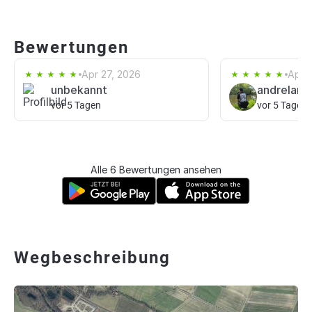
Bewertungen
Apr 27, 2026
Apr 
unbekannt
andrelang
vor 5 Tagen
vor 5 Tagen
Alle 6 Bewertungen ansehen
Wegbeschreibung