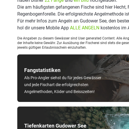
haben bisher
22 Fänge
und
ein Bild
hochgeladen.
Die am häufigsten gefangenen Fische sind hier Hecht, 
Regenbogenforelle. Die erfolgreichste Angelmethode is
Für mehr Infos zum Angeln an Gudower See, den beste
hol dir unsere Mobile App
ALLE ANGELN
kostenlos im 
Die Angaben zu diesem Gewässer sind User generated Content. Alle Ange
der Inhalte keine Gewähr. Zur Ausübung der Fischerei sind stets die ge
jeweils gültigen Erlaubnisschein einzuhalten.
Fangstatistiken
Als Pro-Angler siehst du für jedes Gewässer
und jede Fischart die erfolgreichsten
Angelmethoden, Köder und Beisszeiten!
Tiefenkarten Gudower See