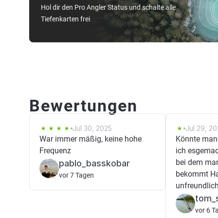
Hol dir den Pro Angler Status und schalte alle
Tiefenkarten frei
Bewertungen
Jul 30, 2025
Jul 29, 2
War immer mäßig, keine hohe
Könnte man 
Frequenz
ich esgemac
bei dem man
pablo_basskobar
bekommt Ha
vor 7 Tagen
unfreundlich
tom_
vor 6 T