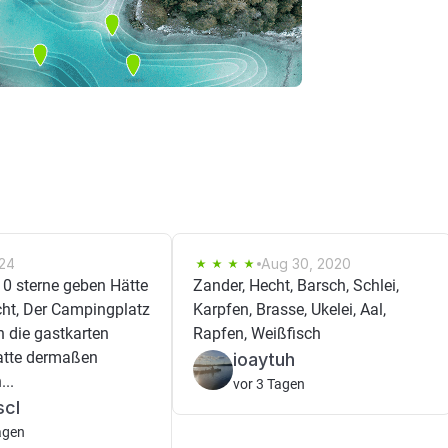
024
Aug 30, 2020
0 sterne geben Hätte
Zander, Hecht, Barsch, Schlei,
ht, Der Campingplatz
Karpfen, Brasse, Ukelei, Aal,
 die gastkarten
Rapfen, Weißfisch
tte dermaßen
ioaytuh
...
vor 3 Tagen
scl
agen