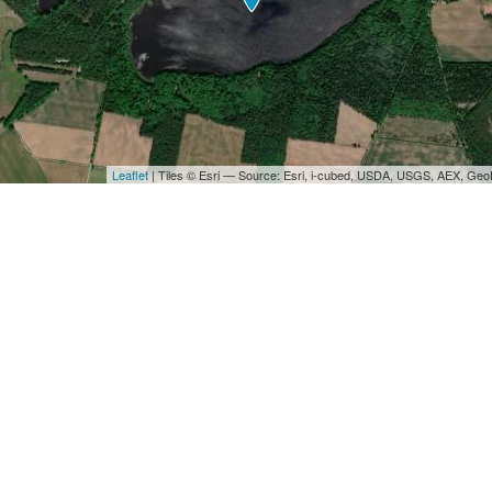
Leaflet
| Tiles © Esri — Source: Esri, i-cubed, USDA, USGS, AEX, Ge