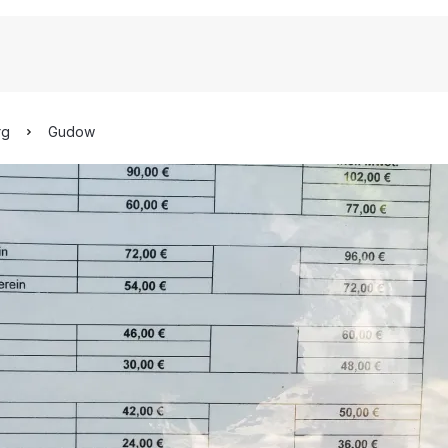
rg
Gudow