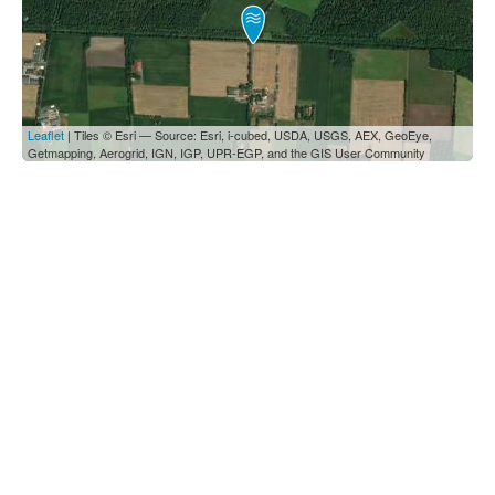
Leaflet
| Tiles © Esri — Source: Esri, i-cubed, USDA, USGS, AEX, GeoEye,
Getmapping, Aerogrid, IGN, IGP, UPR-EGP, and the GIS User Community