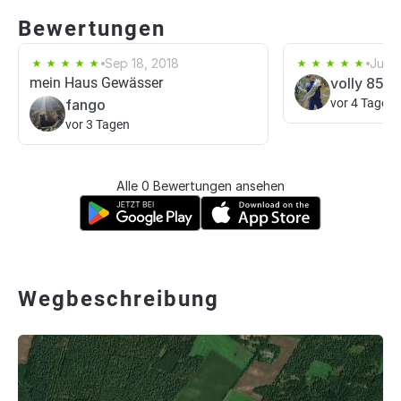
Bewertungen
Sep 18, 2018
Jul 1
mein Haus Gewässer
volly 85
fango
vor 4 Tagen
vor 3 Tagen
Alle 0 Bewertungen ansehen
Wegbeschreibung