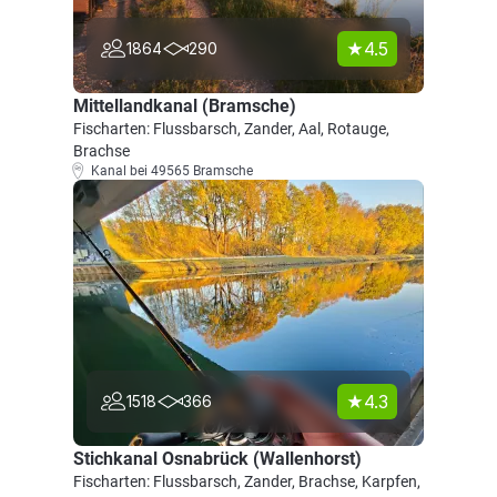
4.5
1864
290
Mittellandkanal (Bramsche)
Fischarten: Flussbarsch, Zander, Aal, Rotauge,
Brachse
Kanal bei 49565 Bramsche
4.3
1518
366
Stichkanal Osnabrück (Wallenhorst)
Fischarten: Flussbarsch, Zander, Brachse, Karpfen,