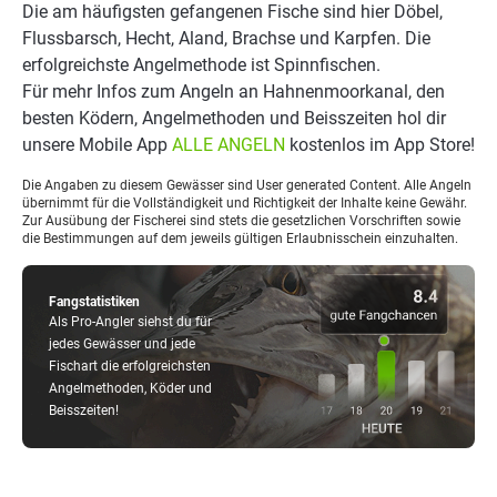
Die am häufigsten gefangenen Fische sind hier Döbel,
Flussbarsch, Hecht, Aland, Brachse und Karpfen. Die
erfolgreichste Angelmethode ist Spinnfischen.
Für mehr Infos zum Angeln an Hahnenmoorkanal, den
besten Ködern, Angelmethoden und Beisszeiten hol dir
unsere Mobile App
ALLE ANGELN
kostenlos im App Store!
Die Angaben zu diesem Gewässer sind User generated Content. Alle Angeln
übernimmt für die Vollständigkeit und Richtigkeit der Inhalte keine Gewähr.
Zur Ausübung der Fischerei sind stets die gesetzlichen Vorschriften sowie
die Bestimmungen auf dem jeweils gültigen Erlaubnisschein einzuhalten.
Fangstatistiken
Als Pro-Angler siehst du für
jedes Gewässer und jede
Fischart die erfolgreichsten
Angelmethoden, Köder und
Beisszeiten!