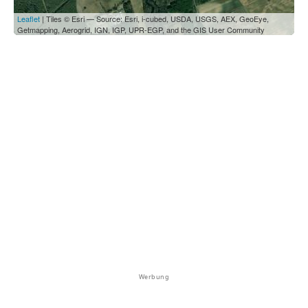
Leaflet
| Tiles © Esri — Source: Esri, i-cubed, USDA, USGS, AEX, GeoEye,
Getmapping, Aerogrid, IGN, IGP, UPR-EGP, and the GIS User Community
Werbung