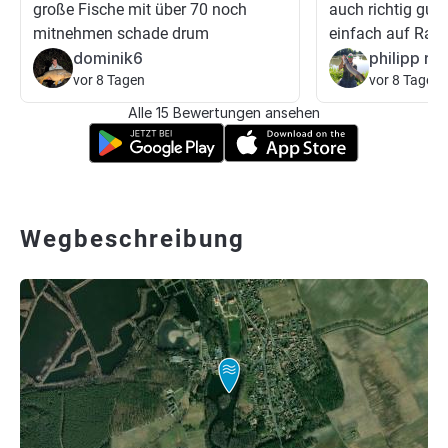
große Fische mit über 70 noch
auch richtig gut 
mitnehmen schade drum
einfach auf Raub
dominik6
philipp red
vor 8 Tagen
vor 8 Tagen
Alle 15 Bewertungen ansehen
Wegbeschreibung