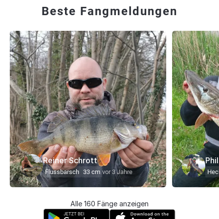
Beste Fangmeldungen
Reiner Schrott
Phi
Flussbarsch
33 cm
vor 3 Jahre
Hec
Alle 160 Fänge anzeigen