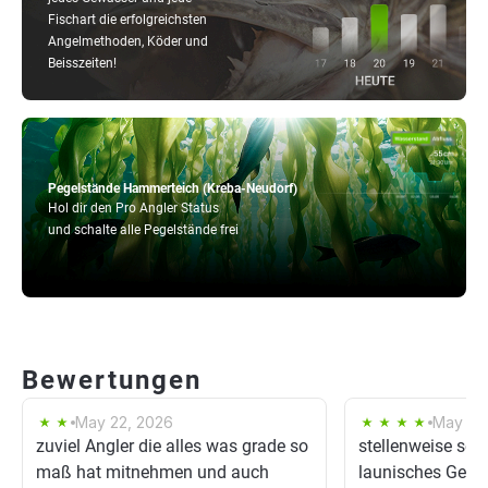
Fischart die erfolgreichsten
Angelmethoden, Köder und
Beisszeiten!
Pegelstände Hammerteich (Kreba-Neudorf)
Hol dir den Pro Angler Status
und schalte alle Pegelstände frei
Bewertungen
May 22, 2026
May 12,
zuviel Angler die alles was grade so
stellenweise seh
maß hat mitnehmen und auch
launisches Gewä