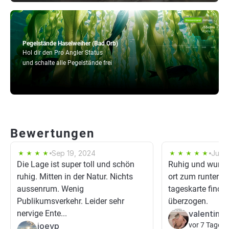
Pegelstände Haselweiher (Bad Orb)
Hol dir den Pro Angler Status
und schalte alle Pegelstände frei
Bewertungen
Sep 19, 2024
Jun 
Die Lage ist super toll und schön
Ruhig und wunder
ruhig. Mitten in der Natur. Nichts
ort zum runterk
aussenrum. Wenig
tageskarte finde 
Publikumsverkehr. Leider sehr
überzogen.
nervige Ente...
valentin h
joeyp
vor 7 Tagen