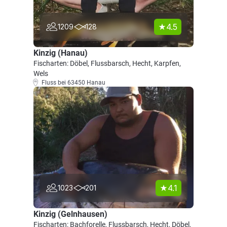
4.5
1209
128
Kinzig (Hanau)
Fischarten: Döbel, Flussbarsch, Hecht, Karpfen,
Wels
Fluss bei 63450 Hanau
4.1
1023
201
Kinzig (Gelnhausen)
Fischarten: Bachforelle, Flussbarsch, Hecht, Döbel,