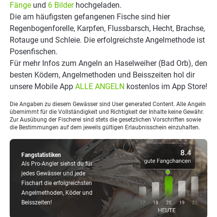
Fänge
und
6 Bilder
hochgeladen.
Die am häufigsten gefangenen Fische sind hier
Regenbogenforelle, Karpfen, Flussbarsch, Hecht, Brachse,
Rotauge und Schleie. Die erfolgreichste Angelmethode ist
Posenfischen.
Für mehr Infos zum Angeln an Haselweiher (Bad Orb), den
besten Ködern, Angelmethoden und Beisszeiten hol dir
unsere Mobile App
ALLE ANGELN
kostenlos im App Store!
Die Angaben zu diesem Gewässer sind User generated Content. Alle Angeln
übernimmt für die Vollständigkeit und Richtigkeit der Inhalte keine Gewähr.
Zur Ausübung der Fischerei sind stets die gesetzlichen Vorschriften sowie
die Bestimmungen auf dem jeweils gültigen Erlaubnisschein einzuhalten.
Fangstatistiken
Als Pro-Angler siehst du für
jedes Gewässer und jede
Fischart die erfolgreichsten
Angelmethoden, Köder und
Beisszeiten!