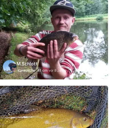
M.Schlott
Karausche
41 cm
vor 8 Jahre