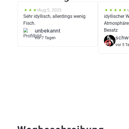
Aug 5, 2023
Sehr idyllisch, allerdings wenig
idyllischer 
Fisch.
Atmosphäre,
Besatz
unbekannt
schw
vor 7 Tagen
vor 5 T