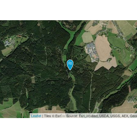
Leaflet
| Tiles © Esri — Source: Esri, i-cubed, USDA, USGS, AEX, Ge