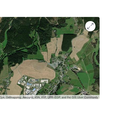
oEye, Getmapping, Aerogrid, IGN, IGP, UPR-EGP, and the GIS User Community