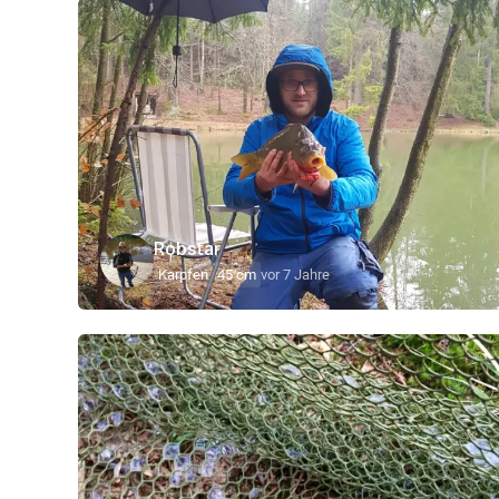
Robstar
Karpfen
45 cm
vor 7 Jahre